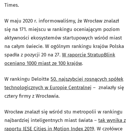
Times.
W maju 2020 r. informowaliśmy, że Wrocław znalazł
się na 171. miejscu w rankingu oceniającym poziom
aktywności ekosystemów startupowych wśród miast
na całym świecie. W ogólnym rankingu krajów Polska
spadła z pozycji 20 na 27.
W raporcie StratupBlink
oceniano 1000 miast ze 100 krajów
.
W rankingu Deloitte
50. najszybciej rosnących spółek
technologicznych w Europie Centralnej
– znalazły się
cztery firmy z Wrocławia.
Wrocław znalazł się wśród stu metropolii w rankingu
najbardziej inteligentnych miast świata –
tak wynika z
raportu IESE Cities in Motion Index 2019
. W czołówce