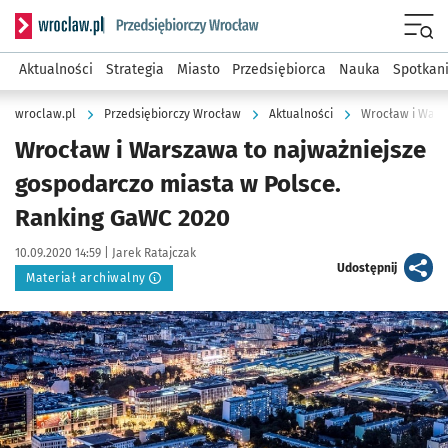
Serwis informacyjny wroclaw.pl podserwis: Strategia rozwo
Menu
Aktualności
Strategia
Miasto
Przedsiębiorca
Nauka
Spotkan
wroclaw.pl
Przedsiębiorczy Wrocław
Aktualności
Wrocław i Warszawa to najważniejsze
gospodarczo miasta w Polsce.
Ranking GaWC 2020
Data publikacji:
Autor:
10.09.2020 14:59 |
Jarek Ratajczak
artykuł
Udostępnij
Materiał archiwalny
Kliknij, aby powiększyć