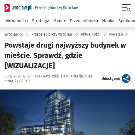
Serwis informacyjny wroclaw.pl podserwis: Strategia rozwo
Menu
Aktualności
Strategia
Miasto
Przedsiębiorca
Nauka
Spotkan
wroclaw.pl
Przedsiębiorczy Wrocław
Aktualności
Powstaje drugi 
Powstaje drugi najwyższy budynek w
mieście. Sprawdź, gdzie
[WIZUALIZACJE]
Data publikacji:
Autor:
08.12.2020 12:34 |
Jarek Ratajczak
|
aktualizacja:
5 lat
artykuł
Udostępnij
temu, 24.08.2021
Kliknij, aby powiększyć