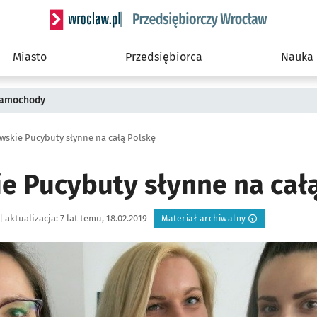
Serwis informacyjny wroclaw.pl podserwis: Strategi
Miasto
Przedsiębiorca
Nauka
 samochody
wskie Pucybuty słynne na całą Polskę
e Pucybuty słynne na cał
|
aktualizacja:
7 lat temu, 18.02.2019
Materiał archiwalny