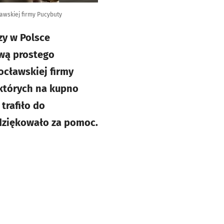
awskiej firmy Pucybuty
zy w Polsce
awą prostego
ocławskiej firmy
 których na kupno
trafiło do
odziękowało za pomoc.