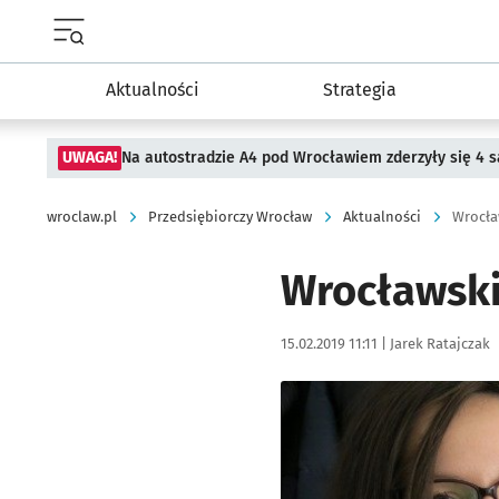
Menu główne portalu wroclaw.pl
Aktualności
Strategia
UWAGA!
Na autostradzie A4 pod Wrocławiem zderzyły się 4
wroclaw.pl
Przedsiębiorczy Wrocław
Aktualności
Wrocła
Wrocławski
Data publikacji:
Autor:
15.02.2019 11:11 |
Jarek Ratajczak
Kliknij, aby powiększyć