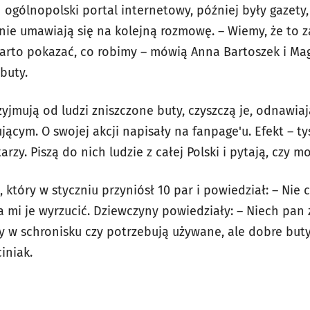
 ogólnopolski portal internetowy, później były gazety, 
tnie umawiają się na kolejną rozmowę. – Wiemy, że to
warto pokazać, co robimy – mówią Anna Bartoszek i Ma
buty.
zyjmują od ludzi zniszczone buty, czyszczą je, odnawiaj
ącym. O swojej akcji napisały na fanpage'u. Efekt – t
rzy. Piszą do nich ludzie z całej Polski i pytają, czy m
, który w styczniu przyniósł 10 par i powiedział: – Nie
a mi je wyrzucić. Dziewczyny powiedziały: – Niech pan 
w schronisku czy potrzebują używane, ale dobre buty. 
iniak.