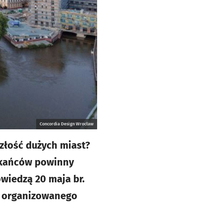
Concordia Design Wrocław
szłość dużych miast?
szkańców powinny
owiedzą 20 maja br.
i” organizowanego