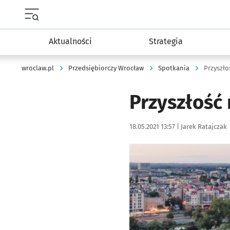
Menu główne portalu wroclaw.pl
Aktualności
Strategia
wroclaw.pl
Przedsiębiorczy Wrocław
Spotkania
Przyszło
Przyszłość
Data publikacji:
Autor:
18.05.2021 13:57 |
Jarek Ratajczak
Kliknij, aby powiększyć