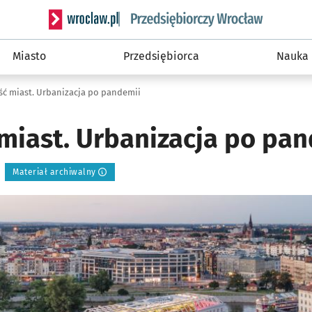
Serwis informacyjny wroclaw.pl podserwis: Strategi
Miasto
Przedsiębiorca
Nauka
ść miast. Urbanizacja po pandemii
 miast. Urbanizacja po pa
Materiał archiwalny