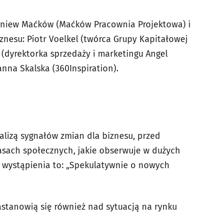
igniew Maćków (Maćków Pracownia Projektowa) i
iznesu: Piotr Voelkel (twórca Grupy Kapitałowej
 (dyrektorka sprzedaży i marketingu Angel
nna Skalska (360Inspiration).
alizą sygnałów zmian dla biznesu, przed
asach społecznych, jakie obserwuje w dużych
j wystąpienia to: „Spekulatywnie o nowych
astanowią się również nad sytuacją na rynku