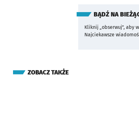
BĄDŹ NA BIEŻĄ
Kliknij „obserwuj”, aby 
Najciekawsze wiadomośc
ZOBACZ TAKŻE