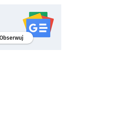
profil
google news
serwisu wroclaw.pl
Obserwuj