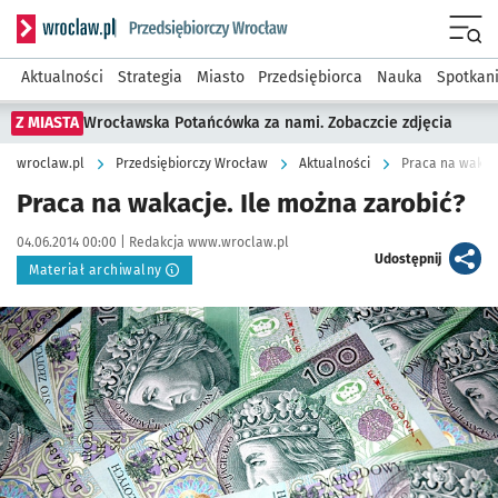
Serwis informacyjny wroclaw.pl podserwis: Strategia rozwo
Menu
Aktualności
Strategia
Miasto
Przedsiębiorca
Nauka
Spotkan
Z MIASTA
Wrocławska Potańcówka za nami. Zobaczcie zdjęcia
wroclaw.pl
Przedsiębiorczy Wrocław
Aktualności
Praca na wakacj
Praca na wakacje. Ile można zarobić?
Data publikacji:
Autor:
04.06.2014 00:00 |
Redakcja www.wroclaw.pl
artykuł
Udostępnij
Materiał archiwalny
Kliknij, aby powiększyć