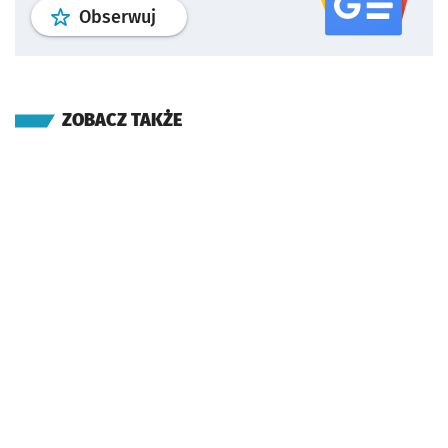
profil
google news
serwisu wroclaw
Obserwuj
ZOBACZ TAKŻE