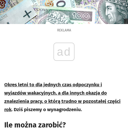
REKLAMA
ad
Okres letni to dla jednych czas odpoczynku i
wyjazdów wakacyjnych, a dla innych okazja do
znalezienia pracy, o którą trudno w pozostałej części
rok
. Dziś piszemy o wynagrodzeniu.
Ile można zarobić?