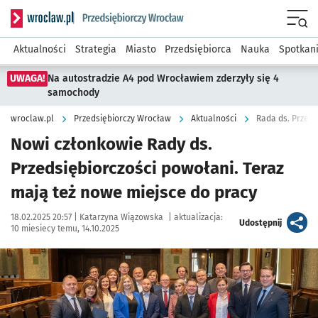
Serwis informacyjny wroclaw.pl podserwis: Strategia rozwo
Menu
Aktualności
Strategia
Miasto
Przedsiębiorca
Nauka
Spotkan
UWAGA!
Na autostradzie A4 pod Wrocławiem zderzyły się 4
samochody
wroclaw.pl
Przedsiębiorczy Wrocław
Aktualności
Rada ds. Przeds
Nowi członkowie Rady ds.
Przedsiębiorczości powołani. Teraz
mają też nowe miejsce do pracy
Data publikacji:
Autor:
18.02.2025 20:57 |
Katarzyna Wiązowska
|
aktualizacja:
artykuł
Udostępnij
10 miesiecy temu, 14.10.2025
Kliknij, aby zobaczyć galerię
Kliknij, aby powiększyć