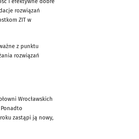
ość i efektywne dobre
dacje rozwiązań
ostkom ZIT w
 ważne z punktu
żania rozwiązań
epłowni Wrocławskich
. Ponadto
roku zastąpi ją nowy,