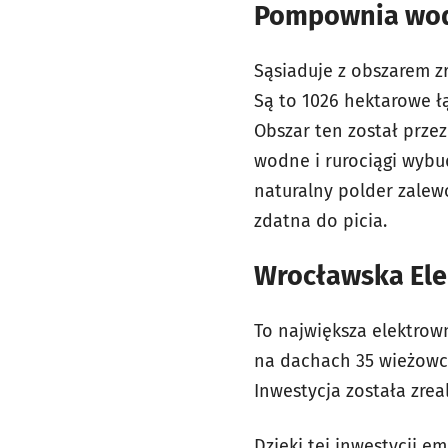
Pompownia wod
Sąsiaduje z obszarem 
Są to 1026 hektarowe 
Obszar ten został prze
wodne i rurociągi wybud
naturalny polder zale
zdatna do picia.
Wrocławska Ele
To największa elektrow
na dachach 35 wieżowc
Inwestycja została zre
Dzięki tej inwestycji e