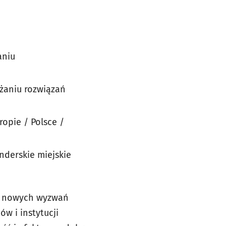
aniu
żaniu rozwiązań
opie / Polsce /
nderskie miejskie
la nowych wyzwań
ów i instytucji