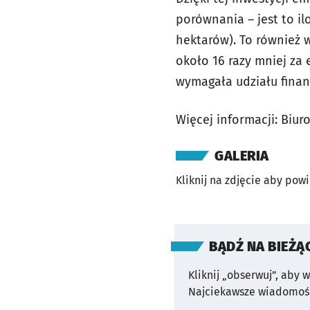
porównania – jest to il
hektarów). To również 
około 16 razy mniej za e
wymagała udziału fina
Więcej informacji: Biu
GALERIA
Kliknij na zdjęcie aby pow
BĄDŹ NA BIEŻĄ
Kliknij „obserwuj”, aby 
Najciekawsze wiadomośc