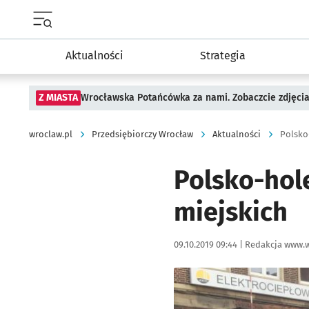
Menu główne portalu wroclaw.pl
Aktualności
Strategia
Z MIASTA
Wrocławska Potańcówka za nami. Zobaczcie zdjęci
wroclaw.pl
Przedsiębiorczy Wrocław
Aktualności
Polsko
Polsko-hol
miejskich
Data publikacji:
Autor:
09.10.2019 09:44 |
Redakcja www.w
Kliknij, aby powiększyć