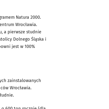
ogramem Natura 2000.
centrum Wrocławia.
, a pierwsze studnie
tolicy Dolnego Śląska i
owni jest w 100%
nych zainstalowanych
ńców Wrocławia.
łudnie.
 o 600 ton rocznie (dla