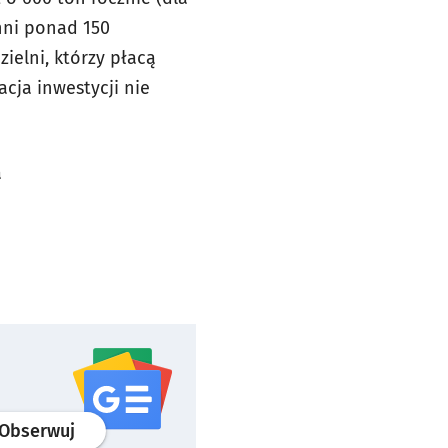
chni ponad 150
elni, którzy płacą
acja inwestycji nie
a
profil
google news
serwisu wroclaw.pl
Obserwuj