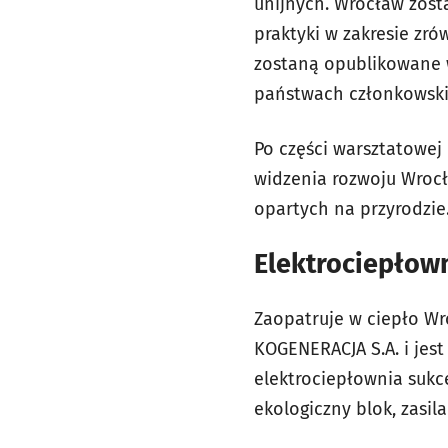
unijnych. Wrocław zost
praktyki w zakresie zr
zostaną opublikowane 
państwach członkowski
Po części warsztatowej
widzenia rozwoju Wroc
opartych na przyrodzie
Elektrociepłow
Zaopatruje w ciepło Wr
KOGENERACJA S.A. i je
elektrociepłownia sukce
ekologiczny blok, zasil