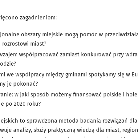
ięcono zagadnieniom:
cjonalne obszary miejskie mogą pomóc w przeciwdział
rozrostowi miast?
wzajem współpracować zamiast konkurować przy wdra
rodzie?
ami we współpracy między gminami spotykamy się w Eur
emy je pokonać?
anie: w jaki sposób możemy finansować polskie i hole
ne po 2020 roku?
Miejskich to sprawdzona metoda badania rozwiązań d
uje analizy, służy praktyczną wiedzą dla miast, region