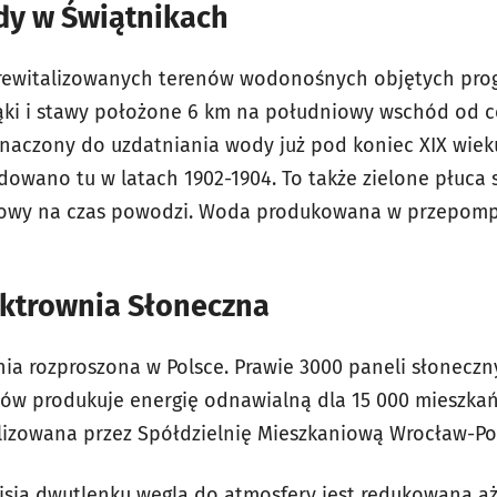
y w Świątnikach
zrewitalizowanych terenów wodonośnych objętych pr
łąki i stawy położone 6 km na południowy wschód od 
znaczony do uzdatniania wody już pod koniec XIX wieku
owano tu w latach 1902-1904. To także zielone płuca s
wowy na czas powodzi. Woda produkowana w przepomp
ktrownia Słoneczna
nia rozproszona w Polsce. Prawie 3000 paneli słonecz
ów produkuje energię odnawialną dla 15 000 mieszka
alizowana przez Spółdzielnię Mieszkaniową Wrocław-Po
misja dwutlenku węgla do atmosfery jest redukowana aż