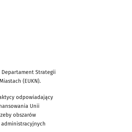
, Departament Strategii
 Miastach (EUKN).
raktycy odpowiadający
finansowania Unii
trzeby obszarów
k administracyjnych