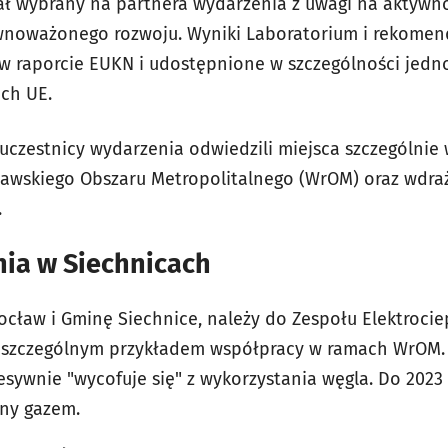
ał wybrany na partnera wydarzenia z uwagi na aktywn
ównoważonego rozwoju. Wyniki Laboratorium i rekomen
w raporcie EUKN i udostępnione w szczególności jedn
ch UE.
 uczestnicy wydarzenia odwiedzili miejsca szczególnie
ławskiego Obszaru Metropolitalnego (WrOM) oraz wdra
.
nia w Siechnicach
ocław i Gminę Siechnice, należy do Zespołu Elektroci
st szczególnym przykładem współpracy w ramach WrOM
sywnie "wycofuje się" z wykorzystania węgla. Do 2023 
any gazem.