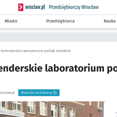
Serwis informacyjny wroclaw.pl podserwis: Strategi
Miasto
Przedsiębiorca
Nauka
a
-holenderskie laboratorium polityk miejskich
enderskie laboratorium po
roclaw.pl
Materiał archiwalny