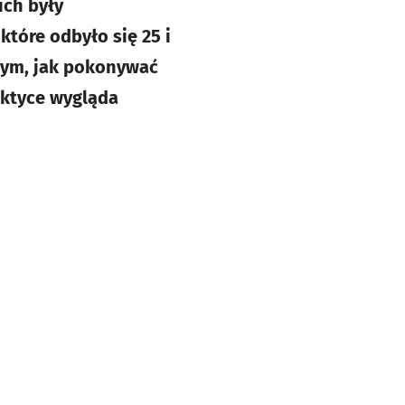
ich były
tóre odbyło się 25 i
 tym, jak pokonywać
aktyce wygląda