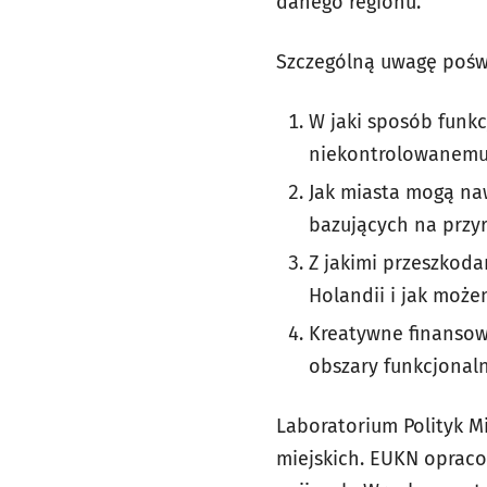
danego regionu.
Szczególną uwagę pośw
W jaki sposób funk
niekontrolowanemu 
Jak miasta mogą na
bazujących na przy
Z jakimi przeszkod
Holandii i jak moż
Kreatywne finansow
obszary funkcjonal
Laboratorium Polityk 
miejskich. EUKN opracow