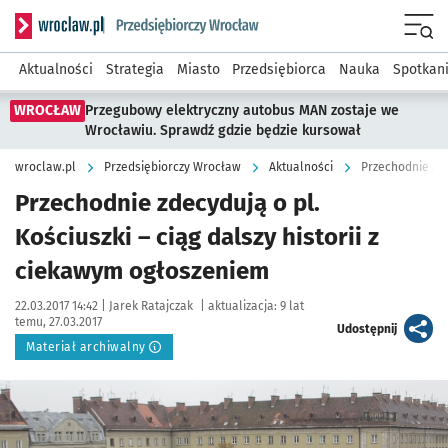
Serwis informacyjny wroclaw.pl podserwis: Strategia rozwo
Menu
Aktualności
Strategia
Miasto
Przedsiębiorca
Nauka
Spotkan
WROCŁAW
Przegubowy elektryczny autobus MAN zostaje we
Wrocławiu. Sprawdź gdzie będzie kursował
wroclaw.pl
Przedsiębiorczy Wrocław
Aktualności
Przechodnie zdecydują o pl.
Kościuszki – ciąg dalszy historii z
ciekawym ogłoszeniem
Data publikacji:
Autor:
22.03.2017 14:42 |
Jarek Ratajczak
|
aktualizacja:
9 lat
temu, 27.03.2017
artykuł
Udostępnij
Materiał archiwalny
Kliknij, aby powiększyć