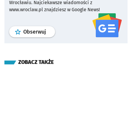
Wrocławiu.
Najciekawsze wiadomości z
www.wroclaw.pl znajdziesz w Google News!
profil
google news
serwisu wroclaw
Obserwuj
ZOBACZ TAKŻE