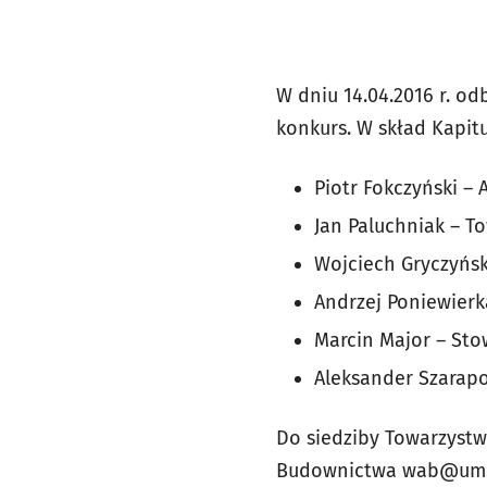
W dniu 14.04.2016 r. o
konkurs. W skład Kapitu
Piotr Fokczyński – 
Jan Paluchniak – T
Wojciech Gryczyńs
Andrzej Poniewierk
Marcin Major – Sto
Aleksander Szarapo
Do siedziby Towarzystw
Budownictwa
wab@um.