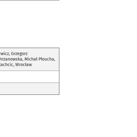
wicz, Grzegorz
hrzanowska, Michał Płoucha,
lachcic, Wrocław