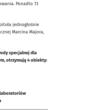
kowania. Ponadto 13
pituła jednogłośnie
cznej Marcina Majora,
ody specjalnej dla
m, otrzymują 4 obiekty:
laboratoriów
a