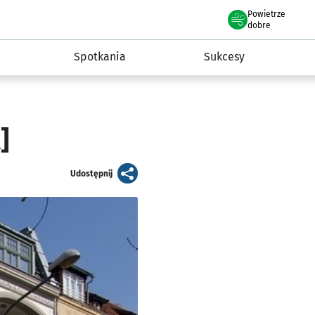
Powietrze
we Wrocławiu
a rozwoju przedsiębiorczości miasta Wrocławia
dobre
Spotkania
Sukcesy
]
artykuł
Udostępnij