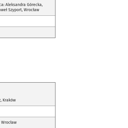
aca: Aleksandra Górecka,
aweł Szyport, Wrocław
z, Kraków
, Wrocław