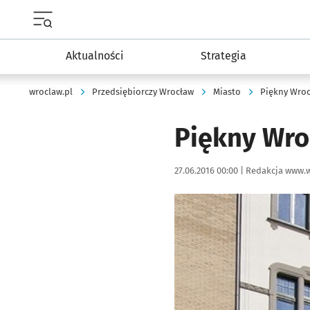
Menu główne portalu wroclaw.pl
Aktualności
Strategia
wroclaw.pl
Przedsiębiorczy Wrocław
Miasto
Piękny Wro
Piękny Wroc
Data publikacji:
Autor:
27.06.2016 00:00 |
Redakcja www.w
Kliknij, aby powiększyć