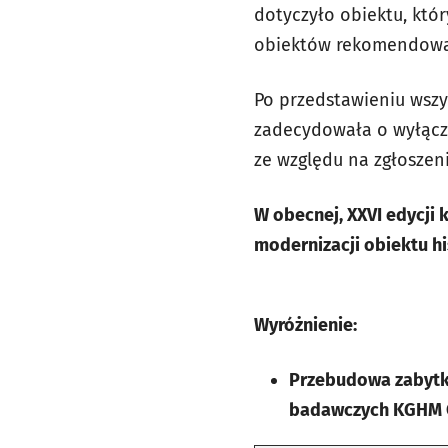
dotyczyło obiektu, któ
obiektów rekomendował 
Po przedstawieniu wszy
zadecydowała o wyłącze
ze względu na zgłoszen
W obecnej, XXVI edycji 
modernizacji obiektu hi
Wyróżnienie:
Przebudowa zabytk
badawczych KGHM C