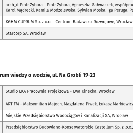
arch_it Piotr Zybura - Piotr Zybura, Agnieszka Gałwiaczek, współpr
Karol Mądrecki, Kamila Modzelewska, Sylwian Moska, Iga Peruga, P
KGHM CUPRUM Sp. z o.o. - Centrum Badawczo-Rozwojowe, Wrocław
Starcorp SA, Wrocław
um wiedzy o wodzie, ul. Na Grobli 19-23
Studio EKA Pracownia Projektowa - Ewa Kinecka, Wrocław
ART FM - Maksymilian Majoch, Magdalena Piwek, Łukasz Markiewic
Miejskie Przedsiębiorstwo Wodociągów i Kanalizacji SA, Wrocław
Przedsiębiorstwo Budowlano-Konserwatorskie Castellum Sp. z .o.o.