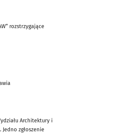
AW” rozstrzygające
awia
działu Architektury i
. Jedno zgłoszenie