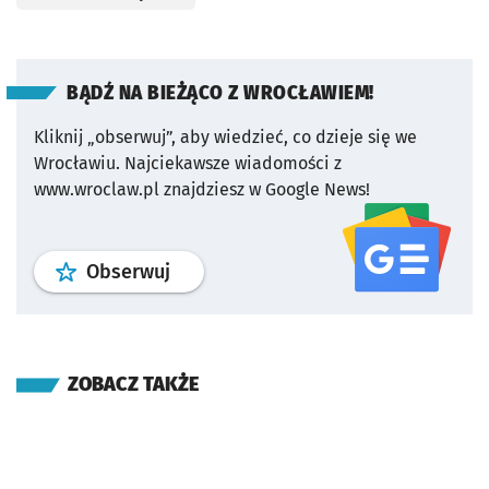
BĄDŹ NA BIEŻĄCO Z WROCŁAWIEM!
Kliknij „obserwuj”, aby wiedzieć, co dzieje się we
Wrocławiu.
Najciekawsze wiadomości z
www.wroclaw.pl znajdziesz w Google News!
profil
google news
serwisu wroclaw
Obserwuj
ZOBACZ TAKŻE