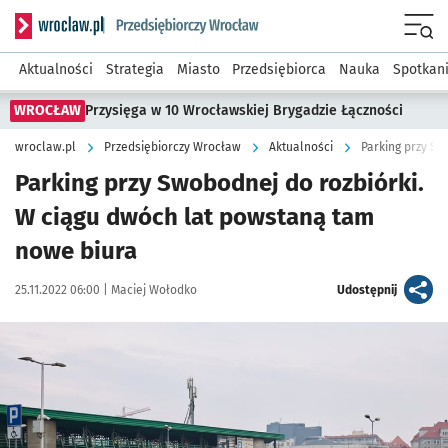
Serwis informacyjny wroclaw.pl podserwis: Strategia rozwo
Menu
Aktualności
Strategia
Miasto
Przedsiębiorca
Nauka
Spotkan
WROCŁAW
Przysięga w 10 Wrocławskiej Brygadzie Łączności
wroclaw.pl
Przedsiębiorczy Wrocław
Aktualności
Parking przy Sw
Parking przy Swobodnej do rozbiórki.
W ciągu dwóch lat powstaną tam
nowe biura
Data publikacji:
Autor:
artykuł
25.11.2022 06:00 |
Maciej Wołodko
Udostępnij
Kliknij, aby zobaczyć galerię