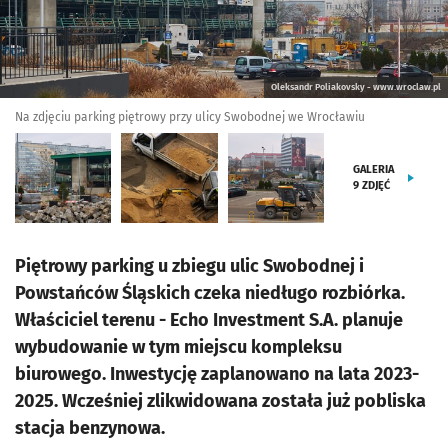
Oleksandr Poliakovsky - www.wroclaw.pl
Na zdjęciu parking piętrowy przy ulicy Swobodnej we Wrocławiu
GALERIA
9
ZDJĘĆ
Piętrowy parking u zbiegu ulic Swobodnej i
Powstańców Śląskich czeka niedługo rozbiórka.
Właściciel terenu - Echo Investment S.A. planuje
wybudowanie w tym miejscu kompleksu
biurowego. Inwestycję zaplanowano na lata 2023-
2025. Wcześniej zlikwidowana została już pobliska
stacja benzynowa.