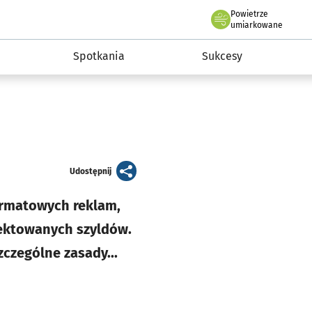
Powietrze
we Wrocławiu
a rozwoju przedsiębiorczości miasta Wrocławia
umiarkowane
Spotkania
Sukcesy
artykuł
Udostępnij
rmatowych reklam,
ojektowanych szyldów.
czególne zasady...