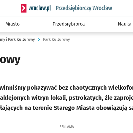
Serwis informacyjny wroclaw.pl podserwis: Strategi
Miasto
Przedsiębiorca
Nauka
amy i Park Kulturowy
Park Kulturowy
rowy
winniśmy pokazywać bez chaotycznych wielkofo
 zaklejonych witryn lokali, pstrokatych, źle zapr
łających na terenie Starego Miasta obowiązują sz
REKLAMA