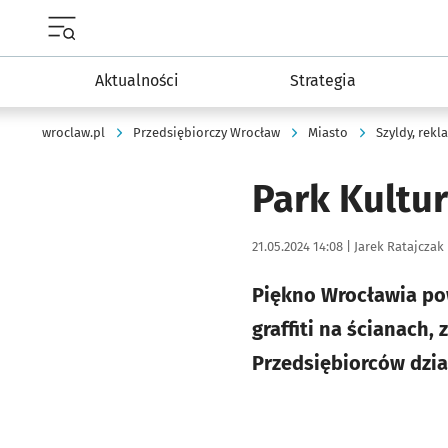
Menu główne portalu wroclaw.pl
Aktualności
Strategia
wroclaw.pl
Przedsiębiorczy Wrocław
Miasto
Szyldy, rekl
Park Kultu
Data publikacji:
Autor:
21.05.2024 14:08 |
Jarek Ratajczak
Piękno Wrocławia po
graffiti na ścianach,
Przedsiębiorców dzia