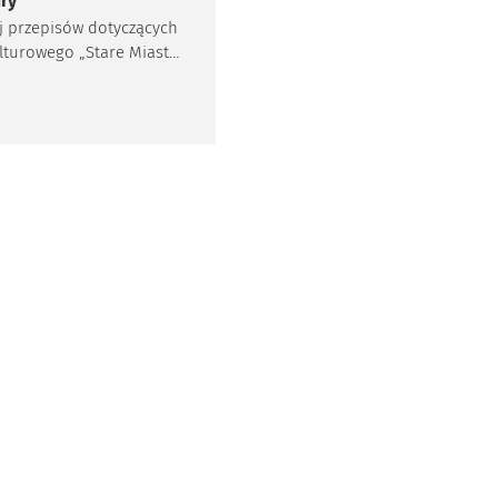
ry
j przepisów dotyczących
lturowego „Stare Miasto”
ię do przedsiębiorców,
rowadzą swoją
ość na terenie parku.