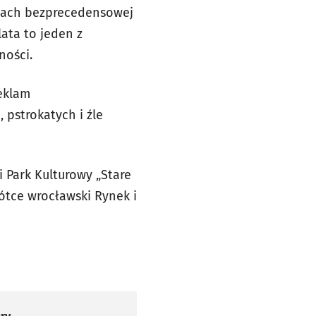
latach bezprecedensowej
lata to jeden z
ności.
eklam
 pstrokatych i źle
 Park Kulturowy „Stare
rótce wrocławski Rynek i