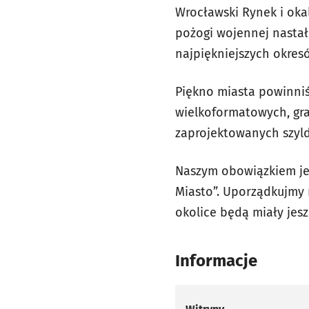
Wrocławski Rynek i oka
pożogi wojennej nastał 
najpiękniejszych okres
Piękno miasta powinniś
wielkoformatowych, graf
zaprojektowanych szyl
Naszym obowiązkiem jes
Miasto”. Uporządkujmy m
okolice będą miały jeszc
Informacje