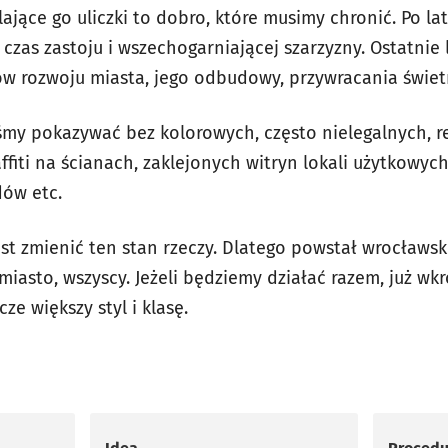
lające go uliczki to dobro, które musimy chronić. Po 
czas zastoju i wszechogarniającej szarzyzny. Ostatnie 
ów rozwoju miasta, jego odbudowy, przywracania świet
my pokazywać bez kolorowych, często nielegalnych, r
fiti na ścianach, zaklejonych witryn lokali użytkowych,
dów etc.
t zmienić ten stan rzeczy. Dlatego powstał wrocławski
iasto, wszyscy. Jeżeli będziemy działać razem, już wk
ze większy styl i klasę.