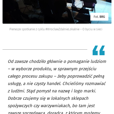
Fot.
BRG
Pierwsze spotkanie z cyklu #WrocławZdalnieLokalnie – O byciu w sieci
Od zawsze chodziło głównie o pomaganie ludziom
– w wyborze produktu, w sprawnym przejściu
całego procesu zakupu – żeby poprowadzić pełną
usługę, a nie czysty handel. Chcieliśmy rozmawiać
z ludźmi. Stąd pomysł na nazwę i logo marki.
Dobrze czujemy się w lokalnych sklepach
spożywczych czy warzywniakach, bo tam jest
zawsze sprzedawca, doradca, z którym możemy