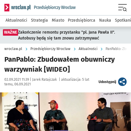
Serwis informacyjny wroclaw.pl podserwis: Strategia rozwo
Menu
Aktualności
Strategia
Miasto
Przedsiębiorca
Nauka
Spotkan
WAŻNE
Zakończenie remontu przystanku "pl. Jana Pawła II".
Autobusy będą się tam znowu zatrzymywać
wroclaw.pl
Przedsiębiorczy Wrocław
Aktualności
PanPablo: Zbud
PanPablo: Zbudowałem obuwniczy
warzywniak [WIDEO]
Data publikacji:
Autor:
02.09.2021 11:39 |
Jarek Ratajczak
|
aktualizacja:
5 lat
artykuł
Udostępnij
temu, 06.09.2021
Kliknij, aby powiększyć