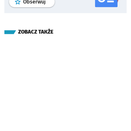
profil
google news
serwisu wroclaw
Obserwuj
ZOBACZ TAKŻE