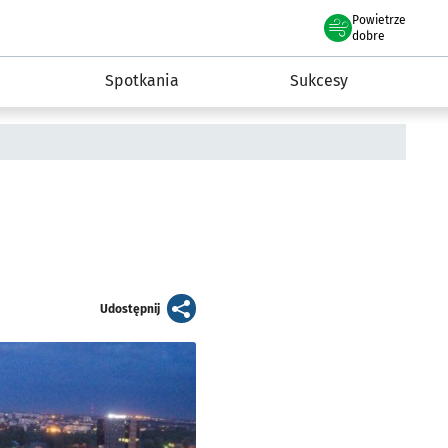
Powietrze
we Wrocławiu
a rozwoju przedsiębiorczości miasta Wrocławia
dobre
Spotkania
Sukcesy
artykuł
Udostępnij