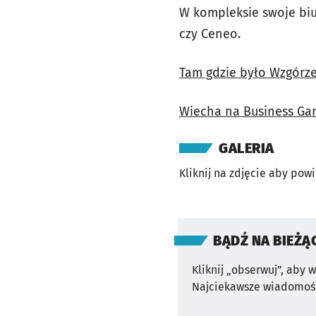
W kompleksie swoje biur
czy Ceneo.
Tam gdzie było Wzgórze 
Wiecha na Business Gard
GALERIA
Kliknij na zdjęcie aby pow
BĄDŹ NA BIEŻĄ
Kliknij „obserwuj”, aby 
Najciekawsze wiadomośc