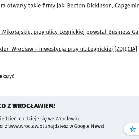
a otwarły takie firmy jak: Becton Dickinson, Capgemin
Mikołajskie, przy ulicy Legnickiej powstał Business G
en Wrocław – inwestycja przy ul. Legnickiej [ZDJĘCIA]
iększyć
CO Z WROCŁAWIEM!
wiedzieć, co dzieje się we Wrocławiu.
i z www.wroclaw.pl znajdziesz w Google News!