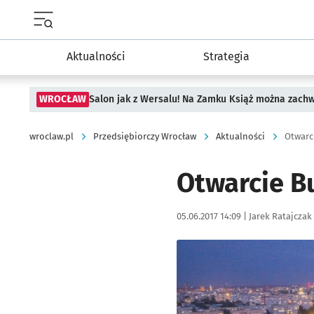
Menu główne portalu wroclaw.pl
Aktualności
Strategia
WROCŁAW
Salon jak z Wersalu! Na Zamku Książ można zach
wroclaw.pl
Przedsiębiorczy Wrocław
Aktualności
Otwarc
Otwarcie B
Data publikacji:
Autor:
05.06.2017 14:09 |
Jarek Ratajczak
Kliknij, aby powiększyć