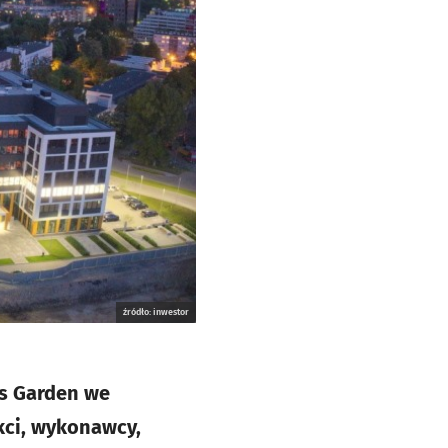
źródło: inwestor
ss Garden we
kci, wykonawcy,