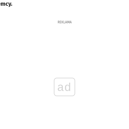
emcy.
REKLAMA
ad