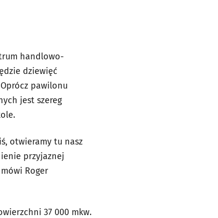
entrum handlowo-
ędzie dziewięć
 Oprócz pawilonu
ych jest szereg
ole.
iś, otwieramy tu nasz
ienie przyjaznej
– mówi Roger
owierzchni 37 000 mkw.