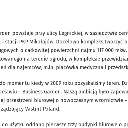
rden powstaje przy ulicy Legnickiej, w sąsiedztwie c
i stacji PKP Mikołajów. Docelowo kompleks tworzyć b
gowych o całkowitej powierzchni najmu 117 000 mkw.
izowanego na terenie ogrodu, w kompleksie przewidzian
ń dla najemców, m.in. placówka medyczna i przedszk
t do momentu kiedy w 2009 roku pozyskaliśmy teren. Dz
ocławiu – Business Garden. Naszą ambicją było zapewn
nej przestrzeni biurowej o nowoczesnym wzornictwie 
rządzający Vastint Poland.
., do użytku oddano pierwsze trzy budynki biurowe o p