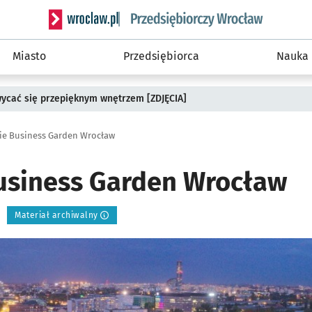
Serwis informacyjny wroclaw.pl podserwis: Strategi
Miasto
Przedsiębiorca
Nauka
wycać się przepięknym wnętrzem [ZDJĘCIA]
ie Business Garden Wrocław
usiness Garden Wrocław
Materiał archiwalny