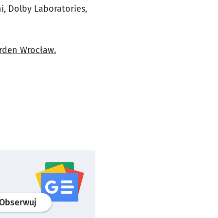
i, Dolby Laboratories,
arden Wrocław.
profil
google news
serwisu wroclaw.pl
Obserwuj