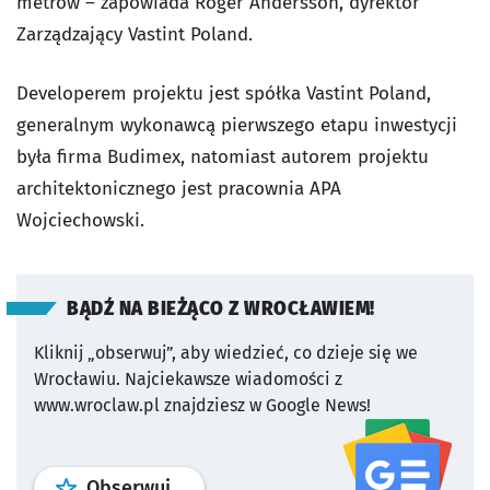
metrów – zapowiada Roger Andersson, dyrektor
Zarządzający Vastint Poland.
Developerem projektu jest spółka Vastint Poland,
generalnym wykonawcą pierwszego etapu inwestycji
była firma Budimex, natomiast autorem projektu
architektonicznego jest pracownia APA
Wojciechowski.
BĄDŹ NA BIEŻĄCO Z WROCŁAWIEM!
Kliknij „obserwuj”, aby wiedzieć, co dzieje się we
Wrocławiu.
Najciekawsze wiadomości z
www.wroclaw.pl znajdziesz w Google News!
profil
google news
serwisu wroclaw
Obserwuj