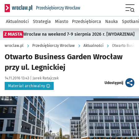
Serwis informacyjny wroclaw.pl podserwis: Strategia rozwo
Menu
Aktualności
Strategia
Miasto
Przedsiębiorca
Nauka
Spotkan
Z MIASTA
Wrocław na weekend 7-9 sierpnia 2026 r. [WYDARZENIA]
wroclaw.pl
Przedsiębiorczy Wrocław
Aktualności
Otwarto Busines
Otwarto Business Garden Wrocław
przy ul. Legnickiej
Data publikacji:
Autor:
14.11.2016 13:43 |
Jarek Ratajczak
artykuł
Udostępnij
Materiał archiwalny
Kliknij, aby powiększyć