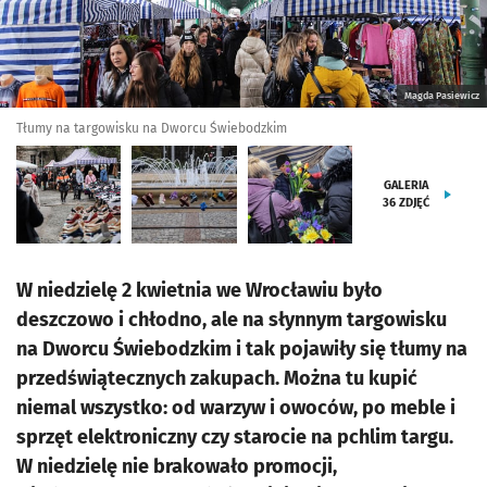
Magda Pasiewicz
Tłumy na targowisku na Dworcu Świebodzkim
GALERIA
36
ZDJĘĆ
W niedzielę 2 kwietnia we Wrocławiu było
deszczowo i chłodno, ale na słynnym targowisku
na Dworcu Świebodzkim i tak pojawiły się tłumy na
przedświątecznych zakupach. Można tu kupić
niemal wszystko: od warzyw i owoców, po meble i
sprzęt elektroniczny czy starocie na pchlim targu.
W niedzielę nie brakowało promocji,