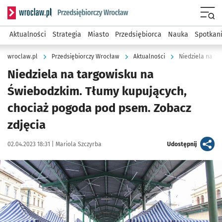
Serwis informacyjny wroclaw.pl podserwis: Strategia rozwo
Menu
Aktualności
Strategia
Miasto
Przedsiębiorca
Nauka
Spotkan
wroclaw.pl
Przedsiębiorczy Wrocław
Aktualności
Niedziela na targowisku na
Świebodzkim. Tłumy kupujących,
chociaż pogoda pod psem. Zobacz
zdjęcia
Data publikacji:
Autor:
artykuł
02.04.2023 18:31 |
Mariola Szczyrba
Udostępnij
Kliknij, aby zobaczyć galerię