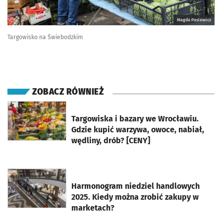
Magda Pasiewicz
Targowisko na Świebodzkim
ZOBACZ RÓWNIEŻ
otworzy się w nowej karcie
Targowiska i bazary we Wrocławiu.
Gdzie kupić warzywa, owoce, nabiał,
wędliny, drób? [CENY]
otworzy się w nowej karcie
Harmonogram niedziel handlowych
2025. Kiedy można zrobić zakupy w
marketach?