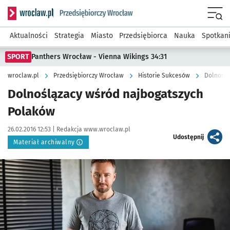
Serwis informacyjny wroclaw.pl podserwis: Strategia rozwo
Menu
Aktualności
Strategia
Miasto
Przedsiębiorca
Nauka
Spotkan
SPORT
Panthers Wrocław - Vienna Wikings 34:31
wroclaw.pl
Przedsiębiorczy Wrocław
Historie Sukcesów
Dolnoślą
Dolnoślązacy wśród najbogatszych
Polaków
Data publikacji:
Autor:
26.02.2016 12:53 |
Redakcja www.wroclaw.pl
artykuł
Udostępnij
Materiał archiwalny
Kliknij, aby powiększyć