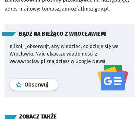
adres mailowy: tomasz.jamroz[at]msz.gov.pl.
BĄDŹ NA BIEŻĄCO Z WROCŁAWIEM!
Kliknij „obserwuj”, aby wiedzieć, co dzieje się we
Wrocławiu.
Najciekawsze wiadomości z
www.wroclaw.pl znajdziesz w Google News!
profil
google news
serwisu wroclaw
Obserwuj
ZOBACZ TAKŻE