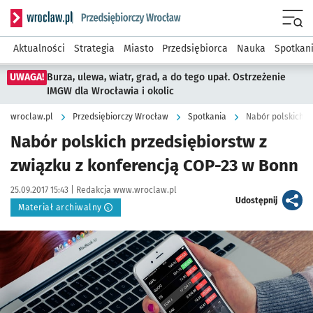
Serwis informacyjny wroclaw.pl podserwis: Strategia rozwo
Menu
Aktualności
Strategia
Miasto
Przedsiębiorca
Nauka
Spotkan
UWAGA!
Burza, ulewa, wiatr, grad, a do tego upał. Ostrzeżenie
IMGW dla Wrocławia i okolic
wroclaw.pl
Przedsiębiorczy Wrocław
Spotkania
Nabór polskich p
Nabór polskich przedsiębiorstw z
związku z konferencją COP-23 w Bonn
Data publikacji:
Autor:
25.09.2017 15:43 |
Redakcja www.wroclaw.pl
artykuł
Udostępnij
Materiał archiwalny
Kliknij, aby powiększyć