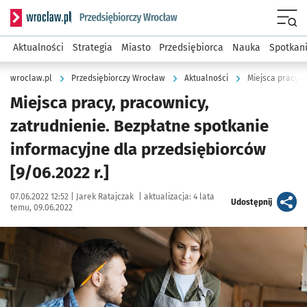
Serwis informacyjny wroclaw.pl podserwis: Strategia rozwo
Menu
Aktualności
Strategia
Miasto
Przedsiębiorca
Nauka
Spotkan
wroclaw.pl
Przedsiębiorczy Wrocław
Aktualności
Miejsca pracy, pracownicy,
zatrudnienie. Bezpłatne spotkanie
informacyjne dla przedsiębiorców
[9/06.2022 r.]
Data publikacji:
Autor:
07.06.2022 12:52 |
Jarek Ratajczak
|
aktualizacja:
4 lata
artykuł
Udostępnij
temu, 09.06.2022
Kliknij, aby powiększyć