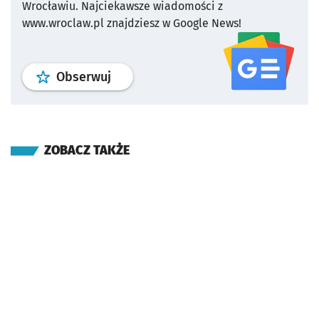
Wrocławiu.
Najciekawsze wiadomości z
www.wroclaw.pl znajdziesz w Google News!
profil
google news
serwisu wroclaw
Obserwuj
ZOBACZ TAKŻE