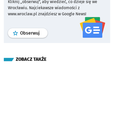
Kliknij „obserwuj”, aby wiedzieć, co dzieje się we
Wrocławiu.
Najciekawsze wiadomości z
www.wroclaw.pl znajdziesz w Google News!
profil
google news
serwisu wroclaw
Obserwuj
ZOBACZ TAKŻE