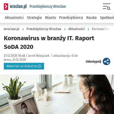
Serwis informacyjny wroclaw.pl podserwis: Strategia rozwo
Menu
Aktualności
Strategia
Miasto
Przedsiębiorca
Nauka
Spotkan
wroclaw.pl
Przedsiębiorczy Wrocław
Aktualności
Koronawirus w 
Koronawirus w branży IT. Raport
SoDA 2020
Data publikacji:
Autor:
21.12.2020 10:48 |
Jarek Ratajczak
|
aktualizacja:
6 lat
temu, 21.12.2020
artykuł
Udostępnij
Materiał archiwalny
Kliknij, aby powiększyć