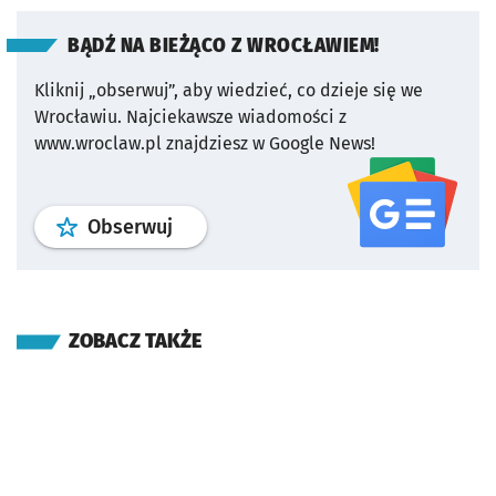
BĄDŹ NA BIEŻĄCO Z WROCŁAWIEM!
Kliknij „obserwuj”, aby wiedzieć, co dzieje się we
Wrocławiu.
Najciekawsze wiadomości z
www.wroclaw.pl znajdziesz w Google News!
profil
google news
serwisu wroclaw
Obserwuj
ZOBACZ TAKŻE