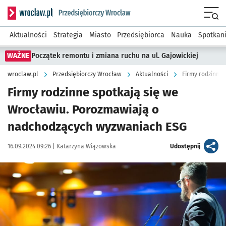
Serwis informacyjny wroclaw.pl podserwis: Strategia rozwo
Menu
Aktualności
Strategia
Miasto
Przedsiębiorca
Nauka
Spotkan
WAŻNE
Początek remontu i zmiana ruchu na ul. Gajowickiej
wroclaw.pl
Przedsiębiorczy Wrocław
Aktualności
Firmy rodzinne spotkają się we
Wrocławiu. Porozmawiają o
nadchodzących wyzwaniach ESG
Data publikacji:
Autor:
artykuł
16.09.2024 09:26 |
Katarzyna Wiązowska
Udostępnij
Kliknij, aby powiększyć