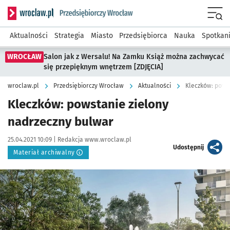
Serwis informacyjny wroclaw.pl podserwis: Strategia rozwo
Menu
Aktualności
Strategia
Miasto
Przedsiębiorca
Nauka
Spotkan
WROCŁAW
Salon jak z Wersalu! Na Zamku Książ można zachwycać
się przepięknym wnętrzem [ZDJĘCIA]
wroclaw.pl
Przedsiębiorczy Wrocław
Aktualności
Kleczków: pows
Kleczków: powstanie zielony
nadrzeczny bulwar
Data publikacji:
Autor:
25.04.2021 10:09 |
Redakcja www.wroclaw.pl
artykuł
Udostępnij
Materiał archiwalny
Kliknij, aby powiększyć