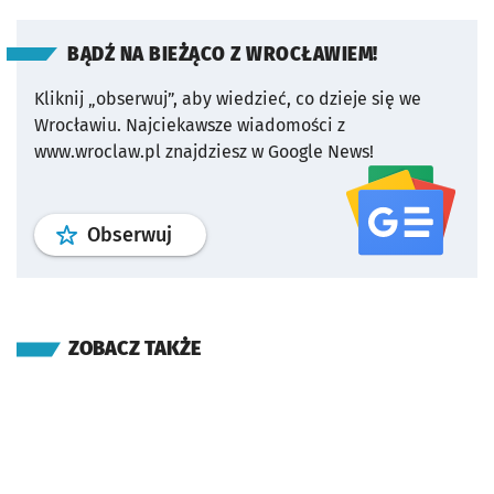
BĄDŹ NA BIEŻĄCO Z WROCŁAWIEM!
Kliknij „obserwuj”, aby wiedzieć, co dzieje się we
Wrocławiu.
Najciekawsze wiadomości z
www.wroclaw.pl znajdziesz w Google News!
profil
google news
serwisu wroclaw
Obserwuj
ZOBACZ TAKŻE