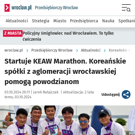
Serwis informacyjny wroclaw.pl podserwis: Strategia rozwo
Menu
Aktualności
Strategia
Miasto
Przedsiębiorca
Nauka
Spotkan
Z MIASTA
Policyjny śmigłowiec nad Wrocławiem. To tylko
ćwiczenia
wroclaw.pl
Przedsiębiorczy Wrocław
Aktualności
Koreańskie sp
Startuje KEAW Marathon. Koreańskie
spółki z aglomeracji wrocławskiej
pomogą powodzianom
Data publikacji:
Autor:
03.10.2024 20:11 |
Jarek Ratajczak
|
aktualizacja:
2 lata
artykuł
Udostępnij
temu, 03.10.2024
Kliknij, aby powiększyć