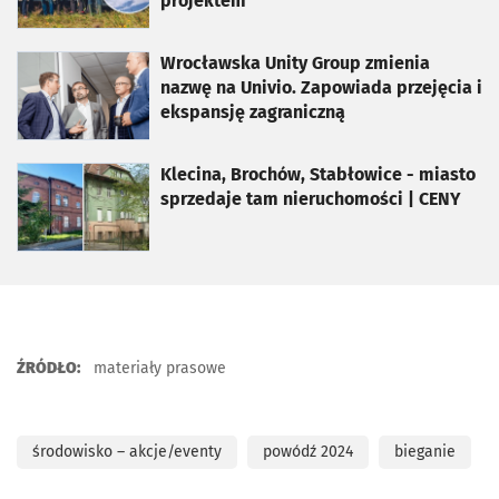
projektem
otworzy się w nowej karcie
Wrocławska Unity Group zmienia
nazwę na Univio. Zapowiada przejęcia i
ekspansję zagraniczną
otworzy się w nowej karcie
Klecina, Brochów, Stabłowice - miasto
sprzedaje tam nieruchomości | CENY
ŹRÓDŁO:
materiały prasowe
środowisko – akcje/eventy
powódź 2024
bieganie