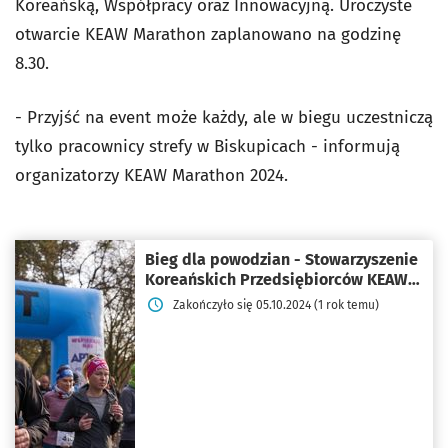
Koreańską, Współpracy oraz Innowacyjną. Uroczyste
otwarcie KEAW Marathon zaplanowano na godzinę
8.30.
- Przyjść na event może każdy, ale w
biegu uczestniczą
tylko pracownicy strefy w Biskupicach - informują
organizatorzy
KEAW Marathon 2024.
Bieg dla powodzian - Stowarzyszenie
Koreańskich Przedsiębiorców KEAW
oraz LG!
Zakończyło się 05.10.2024 (1 rok temu)