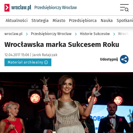
Serwis informacyjny wroclaw.pl podserwis: Strategia rozwo
Menu
Aktualności
Strategia
Miasto
Przedsiębiorca
Nauka
Spotkan
wroclaw.pl
Przedsiębiorczy Wrocław
Historie Sukcesów
Wrocław
Wrocławska marka Sukcesem Roku
Data publikacji:
Autor:
12.04.2017 15:06 |
Jarek Ratajczak
artykuł
Udostępnij
Materiał archiwalny
Kliknij, aby powiększyć