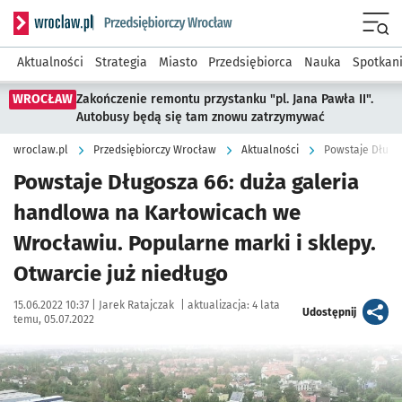
Serwis informacyjny wroclaw.pl podserwis: Strategia rozwo
Menu
Aktualności
Strategia
Miasto
Przedsiębiorca
Nauka
Spotkan
WROCŁAW
Zakończenie remontu przystanku "pl. Jana Pawła II".
Autobusy będą się tam znowu zatrzymywać
wroclaw.pl
Przedsiębiorczy Wrocław
Aktualności
Powstaje Długosza 66: duża galeria
handlowa na Karłowicach we
Wrocławiu. Popularne marki i sklepy.
Otwarcie już niedługo
Data publikacji:
Autor:
15.06.2022 10:37 |
Jarek Ratajczak
|
aktualizacja:
4 lata
artykuł
Udostępnij
temu, 05.07.2022
Kliknij, aby zobaczyć galerię
Kliknij, aby powiększyć