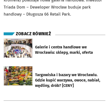
Kromera) powstaje nowa galeria handlowa. Inwestor
Triada Dom – Deweloper Wrocław buduje park
handlowy – Długosza 66 Retail Park.
ZOBACZ RÓWNIEŻ
otworzy się w nowej karcie
Galerie i centra handlowe we
Wrocławiu: sklepy, marki, oferta
otworzy się w nowej karcie
Targowiska i bazary we Wrocławiu.
Gdzie kupić warzywa, owoce, nabiał,
wędliny, drób? [CENY]