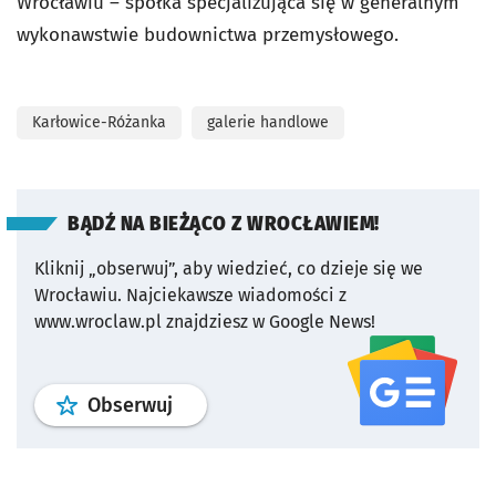
Wrocławiu – spółka specjalizująca się w generalnym
wykonawstwie budownictwa przemysłowego.
Karłowice-Różanka
galerie handlowe
BĄDŹ NA BIEŻĄCO Z WROCŁAWIEM!
Kliknij „obserwuj”, aby wiedzieć, co dzieje się we
Wrocławiu.
Najciekawsze wiadomości z
www.wroclaw.pl znajdziesz w Google News!
profil
google news
serwisu wroclaw
Obserwuj