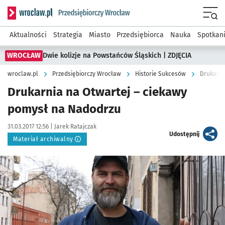
Serwis informacyjny wroclaw.pl podserwis: Strategia rozwo
Menu
Aktualności
Strategia
Miasto
Przedsiębiorca
Nauka
Spotkan
WROCŁAW
Dwie kolizje na Powstańców Śląskich | ZDJĘCIA
wroclaw.pl
Przedsiębiorczy Wrocław
Historie Sukcesów
Drukarni
Drukarnia na Otwartej – ciekawy
pomysł na Nadodrzu
Data publikacji:
Autor:
31.03.2017 12:56 |
Jarek Ratajczak
artykuł
Udostępnij
Materiał archiwalny
Kliknij, aby powiększyć