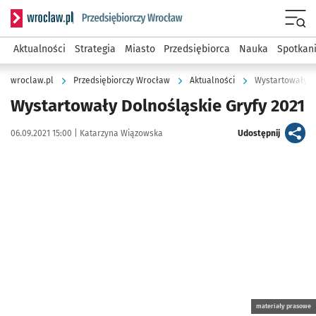
Serwis informacyjny wroclaw.pl podserwis: Strategia rozwo
Menu
Aktualności
Strategia
Miasto
Przedsiębiorca
Nauka
Spotkan
wroclaw.pl
Przedsiębiorczy Wrocław
Aktualności
Wystartowały D
Wystartowały Dolnośląskie Gryfy 2021
Data publikacji:
Autor:
artykuł
06.09.2021 15:00 |
Katarzyna Wiązowska
Udostępnij
Kliknij, aby powiększyć
materiały prasowe