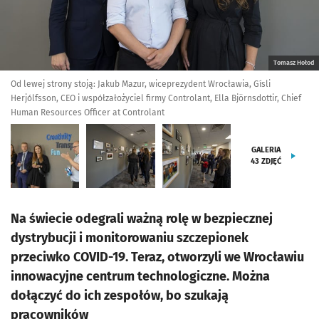
Tomasz Hołod
Od lewej strony stoją: Jakub Mazur, wiceprezydent Wrocławia, Gísli
Herjólfsson, CEO i współzałożyciel firmy Controlant, Ella Björnsdottir, Chief
Human Resources Officer at Controlant
GALERIA
43
ZDJĘĆ
Na świecie odegrali ważną rolę w bezpiecznej
dystrybucji i monitorowaniu szczepionek
przeciwko COVID-19. Teraz, otworzyli we Wrocławiu
innowacyjne centrum technologiczne. Można
dołączyć do ich zespołów, bo szukają
pracowników