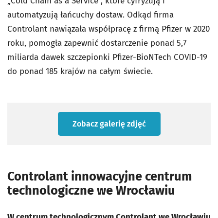
„Cold Chain as a Service”, które cyfryzują i
automatyzują łańcuchy dostaw. Odkąd firma
Controlant nawiązała współpracę z firmą Pfizer w 2020
roku, pomogła zapewnić dostarczenie ponad 5,7
miliarda dawek szczepionki Pfizer-BioNTech COVID-19
do ponad 185 krajów na całym świecie.
Zobacz galerię zdjęć
Controlant innowacyjne centrum
technologiczne we Wrocławiu
W centrum technologicznym Controlant we Wrocławiu