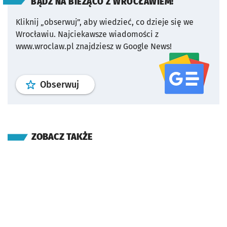
BĄDŹ NA BIEŻĄCO Z WROCŁAWIEM!
Kliknij „obserwuj”, aby wiedzieć, co dzieje się we
Wrocławiu.
Najciekawsze wiadomości z
www.wroclaw.pl znajdziesz w Google News!
profil
google news
serwisu wroclaw
Obserwuj
ZOBACZ TAKŻE