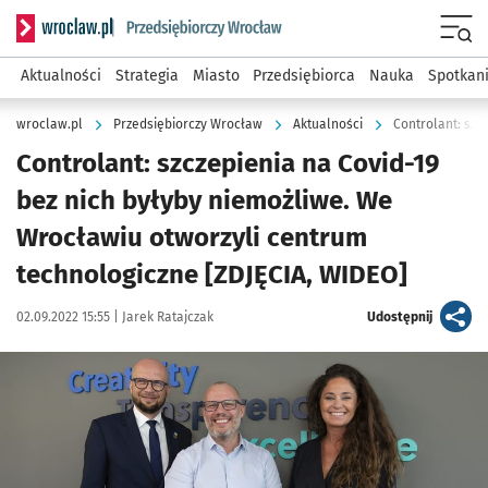
Serwis informacyjny wroclaw.pl podserwis: Strategia rozwo
Menu
Aktualności
Strategia
Miasto
Przedsiębiorca
Nauka
Spotkan
wroclaw.pl
Przedsiębiorczy Wrocław
Aktualności
Controlant: szczepienia na Covid-19
bez nich byłyby niemożliwe. We
Wrocławiu otworzyli centrum
technologiczne [ZDJĘCIA, WIDEO]
Data publikacji:
Autor:
artykuł
02.09.2022 15:55 |
Jarek Ratajczak
Udostępnij
Kliknij, aby zobaczyć galerię