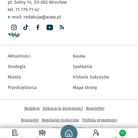
pl. Solny 14,
50-062
Wrocław
tel. 71 776 71 42
e-mail:
redakcja@araw.pl
Aktualności
Nauka
Strategia
Spotkania
Miasto
Historie Sukcesów
Przedsiębiorca
Mapa strony
Inne informacje
Redakcja
Deklaracja dostępności
Newsletter
Regulamin
Regulamin konkursów
Polityka prywatności
Strona główna - wroclaw.pl
Ustawienia cookies