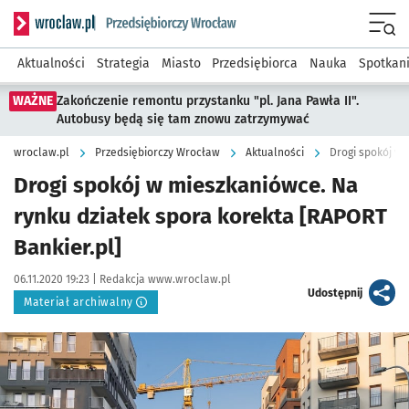
Serwis informacyjny wroclaw.pl podserwis: Strategia rozwo
Menu
Aktualności
Strategia
Miasto
Przedsiębiorca
Nauka
Spotkan
WAŻNE
Zakończenie remontu przystanku "pl. Jana Pawła II".
Autobusy będą się tam znowu zatrzymywać
wroclaw.pl
Przedsiębiorczy Wrocław
Aktualności
Drogi spokój w mieszkaniówce. Na
rynku działek spora korekta [RAPORT
Bankier.pl]
Data publikacji:
Autor:
06.11.2020 19:23 |
Redakcja www.wroclaw.pl
artykuł
Udostępnij
Materiał archiwalny
Kliknij, aby powiększyć