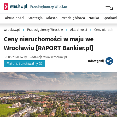
Serwis informacyjny wroclaw.pl podserwis: Strategia rozwo
Menu
Aktualności
Strategia
Miasto
Przedsiębiorca
Nauka
Spotkan
wroclaw.pl
Przedsiębiorczy Wrocław
Aktualności
Ceny nieruchom
Ceny nieruchomości w maju we
Wrocławiu [RAPORT Bankier.pl]
Data publikacji:
Autor:
30.05.2020 14:29 |
Redakcja www.wroclaw.pl
artykuł
Udostępnij
Materiał archiwalny
Kliknij, aby powiększyć