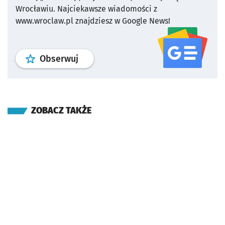
Wrocławiu.
Najciekawsze wiadomości z
www.wroclaw.pl znajdziesz w Google News!
profil
google news
serwisu wroclaw
Obserwuj
ZOBACZ TAKŻE