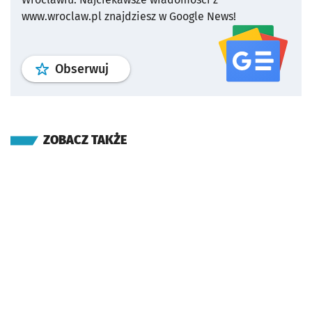
www.wroclaw.pl znajdziesz w Google News!
profil
google news
serwisu wroclaw
Obserwuj
ZOBACZ TAKŻE