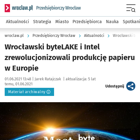
Serwis informacyjny wroclaw.pl podserwis: Strategia rozwo
Menu
Aktualności
Strategia
Miasto
Przedsiębiorca
Nauka
Spotkan
wroclaw.pl
Przedsiębiorczy Wrocław
Aktualności
Wrocławski byte
Wrocławski byteLAKE i Intel
zrewolucjonizowali produkcję papieru
w Europie
Data publikacji:
Autor:
01.06.2021 13:48 |
Jarek Ratajczak
|
aktualizacja:
5 lat
temu, 01.06.2021
artykuł
Udostępnij
Materiał archiwalny
Kliknij, aby powiększyć