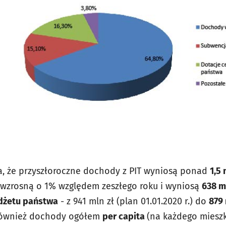
a, że przyszłoroczne dochody z PIT wyniosą ponad
1,5 
wzrosną o 1% względem zeszłego roku i wyniosą
638 ml
udżetu państwa
- z 941 mln zł (plan 01.01.2020 r.) do
879 
a również dochody ogółem
per capita
(na każdego miesz