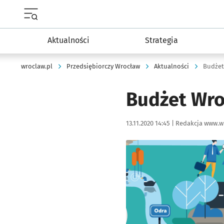
Menu główne portalu wroclaw.pl
Aktualności
Strategia
wroclaw.pl
Przedsiębiorczy Wrocław
Aktualności
Budżet
Budżet Wro
Data publikacji:
Autor:
13.11.2020 14:45 |
Redakcja www.w
Kliknij, aby powiększyć