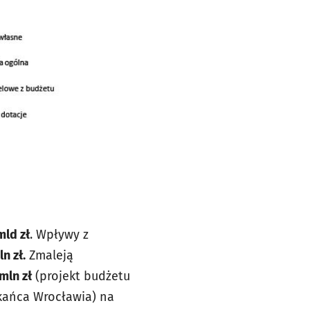
mld zł
. Wpływy z
n zł.
Zmaleją
mln zł
(projekt budżetu
kańca Wrocławia) na