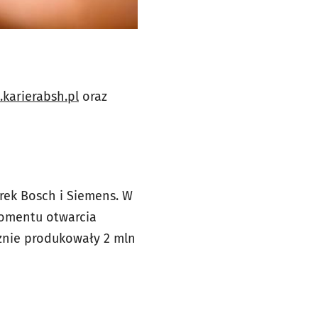
karierabsh.pl
oraz
rek Bosch i Siemens. W
momentu otwarcia
cznie produkowały 2 mln