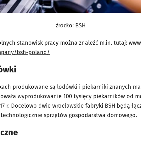
źródło: BSH
lnych stanowisk pracy można znaleźć m.in. tutaj:
www.
mpany/bsh-poland/
dówki
kach produkowane są lodówki i piekarniki znanych ma
iętowała wyprodukowanie 100 tysięcy piekarników od 
17 r. Docelowo dwie wrocławskie fabryki BSH będą łą
 technologicznie sprzętów gospodarstwa domowego.
yczne