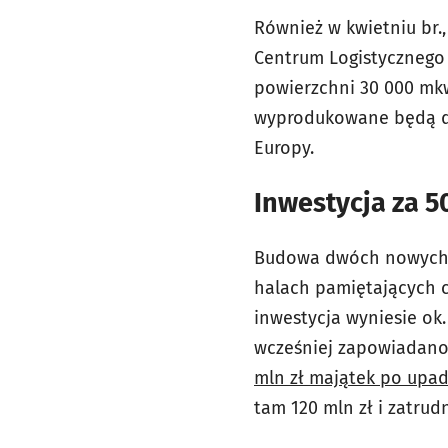
Również w kwietniu br
Centrum Logistycznego p
powierzchni 30 000 mkw
wyprodukowane będą dy
Europy.
Inwestycja za 5
Budowa dwóch nowych za
halach pamiętających c
inwestycja wyniesie ok.
wcześniej zapowiadano
mln zł majątek po upad
tam 120 mln zł i zatrud