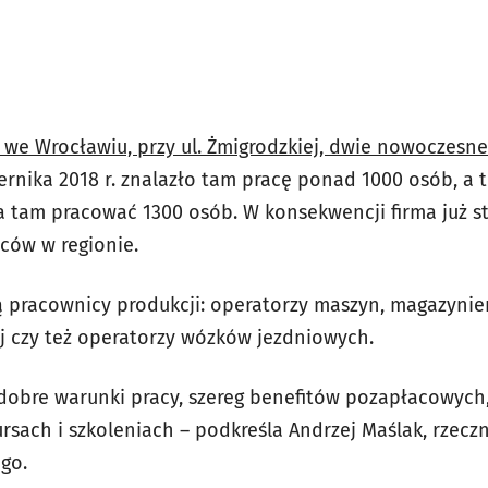
we Wrocławiu, przy ul. Żmigrodzkiej, dwie nowoczesne
ernika 2018 r. znalazło tam pracę ponad 1000 osób, a t
a tam pracować 1300 osób. W konsekwencji firma już st
ców w regionie.
 pracownicy produkcji: operatorzy maszyn, magazynie
j czy też operatorzy wózków jezdniowych.
 dobre warunki pracy, szereg benefitów pozapłacowyc
rsach i szkoleniach – podkreśla Andrzej Maślak, rzecz
go.