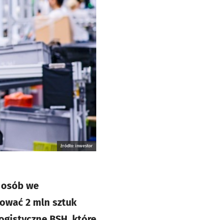
źródło: inwestor
 osób we
ować 2 mln sztuk
ogistyczne BSH, które