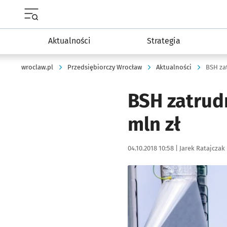
Menu główne portalu wroclaw.pl
Aktualności
Strategia
wroclaw.pl
Przedsiębiorczy Wrocław
Aktualności
BSH zat
BSH zatrudn
mln zł
Data publikacji:
Autor:
04.10.2018 10:58 |
Jarek Ratajczak
Kliknij, aby powiększyć