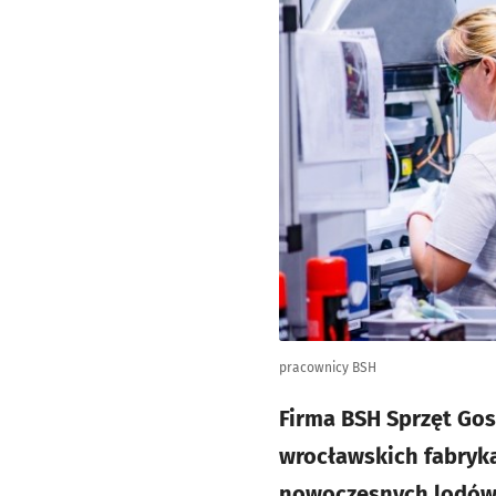
pracownicy BSH
Firma BSH Sprzęt Go
wrocławskich fabryk
nowoczesnych lodówek