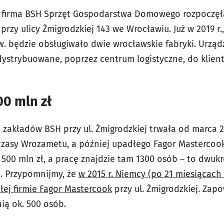
., firma BSH Sprzęt Gospodarstwa Domowego rozpocz
rzy ulicy Żmigrodzkiej 143 we Wrocławiu. Już w 2019 r.
. będzie obsługiwało dwie wrocławskie fabryki. Urząd
strybuowane, poprzez centrum logistyczne, do klient
00 mln zł
kładów BSH przy ul. Żmigrodzkiej trwała od marca 20
zasy Wrozametu, a później upadłego Fagor Mastercook
 500 mln zł, a pracę znajdzie tam 1300 osób – to dwukr
. Przypomnijmy, że
w 2015 r. Niemcy (po 21 miesiącach 
łej firmie Fagor Mastercook
przy ul. Żmigrodzkiej. Zapo
nią ok. 500 osób.