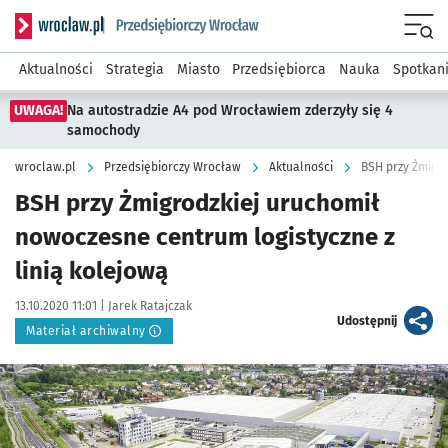
Serwis informacyjny wroclaw.pl podserwis: Strategia rozwo
Menu
Aktualności
Strategia
Miasto
Przedsiębiorca
Nauka
Spotkan
UWAGA!
Na autostradzie A4 pod Wrocławiem zderzyły się 4
samochody
wroclaw.pl
Przedsiębiorczy Wrocław
Aktualności
BSH przy Żmigro
BSH przy Żmigrodzkiej uruchomił
nowoczesne centrum logistyczne z
linią kolejową
Data publikacji:
Autor:
13.10.2020 11:01 |
Jarek Ratajczak
artykuł
Udostępnij
Materiał archiwalny
Kliknij, aby powiększyć