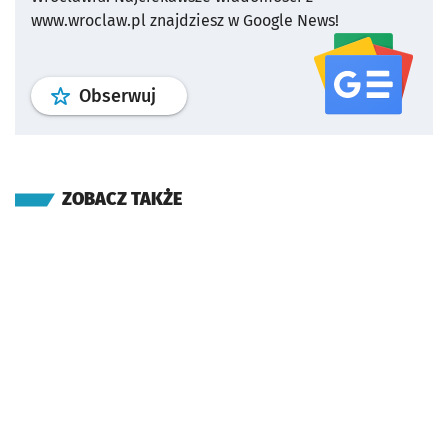
www.wroclaw.pl znajdziesz w Google News!
profil
google news
serwisu wroclaw
Obserwuj
ZOBACZ TAKŻE