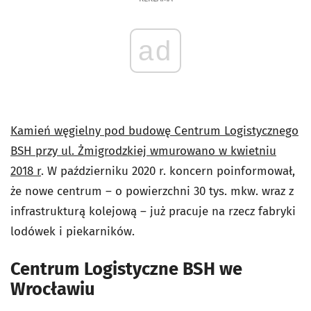
ad
Kamień węgielny pod budowę Centrum Logistycznego
BSH przy ul. Żmigrodzkiej wmurowano w kwietniu
2018 r
. W październiku 2020 r. koncern poinformował,
że nowe centrum – o powierzchni 30 tys. mkw. wraz z
infrastrukturą kolejową – już pracuje na rzecz fabryki
lodówek i piekarników.
Centrum Logistyczne BSH we
Wrocławiu