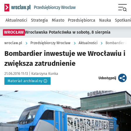
Serwis informacyjny wroclaw.pl podserwis: Strategia rozwo
Menu
Aktualności
Strategia
Miasto
Przedsiębiorca
Nauka
Spotkan
WROCŁAW
Wrocławska Potańcówka w sobotę, 8 sierpnia
wroclaw.pl
Przedsiębiorczy Wrocław
Aktualności
Bombardier inwe
Bombardier inwestuje we Wrocławiu i
zwiększa zatrudnienie
Data publikacji:
Autor:
21.06.2016 11:13 |
Katarzyna Kunka
artykuł
Udostępnij
Materiał archiwalny
Kliknij, aby powiększyć