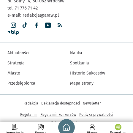
pl. Solny 14,
50-062
Wrocław
tel. 71 776 71 42
e-mail:
redakcja@araw.pl
Aktualności
Nauka
Strategia
Spotkania
Miasto
Historie Sukcesów
Przedsiębiorca
Mapa strony
Inne informacje
Redakcja
Deklaracja dostępności
Newsletter
Regulamin
Regulamin konkursów
Polityka prywatności
Strona główna - wroclaw.pl
Ustawienia cookies
Powietrze