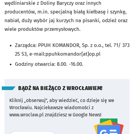
wędliniarskie z Doliny Baryczy oraz innych
producentów, m.in. specjalną białą kiełbasę i szynkę,
nabiał, duży wybór jaj kurzych na pisanki, odzież oraz
wiele produktów przemysłowych.
Zarządca: PPUH KOMANDOR, Sp. z o.o., tel. 71/ 373
25 53, e-mail:ppuhkomandor[at]op.pl
Godziny otwarcia: 8.00. -16.00.
BĄDŹ NA BIEŻĄCO Z WROCŁAWIEM!
Kliknij „obserwuj”, aby wiedzieć, co dzieje się we
Wrocławiu.
Najciekawsze wiadomości z
www.wroclaw.pl znajdziesz w Google News!