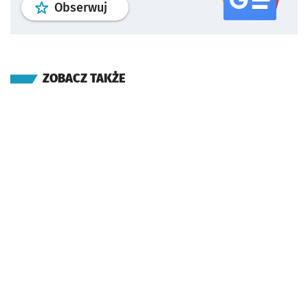
profil
google news
serwisu wroclaw
Obserwuj
ZOBACZ TAKŻE