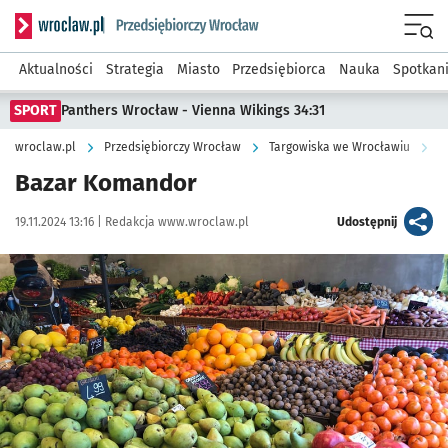
Serwis informacyjny wroclaw.pl podserwis: Strategia rozwo
Menu
Aktualności
Strategia
Miasto
Przedsiębiorca
Nauka
Spotkan
SPORT
Panthers Wrocław - Vienna Wikings 34:31
wroclaw.pl
Przedsiębiorczy Wrocław
Targowiska we Wrocławiu
B
Bazar Komandor
Data publikacji:
Autor:
artykuł
19.11.2024 13:16 |
Redakcja www.wroclaw.pl
Udostępnij
Kliknij, aby powiększyć