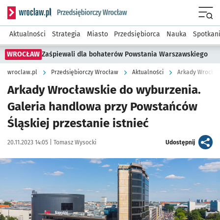
Serwis informacyjny wroclaw.pl podserwis: Strategia rozwo
Menu
Aktualności
Strategia
Miasto
Przedsiębiorca
Nauka
Spotkan
WROCŁAW
Zaśpiewali dla bohaterów Powstania Warszawskiego
wroclaw.pl
Przedsiębiorczy Wrocław
Aktualności
Arkady Wrocławskie do wyburzenia.
Galeria handlowa przy Powstańców
Śląskiej przestanie istnieć
Data publikacji:
Autor:
artykuł
20.11.2023 14:05 |
Tomasz Wysocki
Udostępnij
Kliknij, aby powiększyć