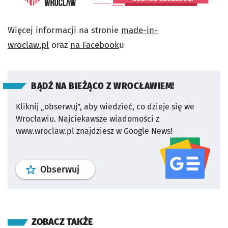
Więcej informacji na stronie
made-in-
wroclaw.pl
oraz
na Facebook
u
BĄDŹ NA BIEŻĄCO Z WROCŁAWIEM!
Kliknij „obserwuj”, aby wiedzieć, co dzieje się we
Wrocławiu.
Najciekawsze wiadomości z
www.wroclaw.pl znajdziesz w Google News!
profil
google news
serwisu wroclaw
Obserwuj
ZOBACZ TAKŻE