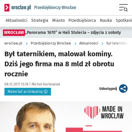
Serwis informacyjny wroclaw.pl podserwis: Strategia rozwo
Menu
Aktualności
Strategia
Miasto
Przedsiębiorca
Nauka
Spotkan
WROCŁAW
„Panorama 1670” w Hali Stulecia – zdjęcia z soboty
wroclaw.pl
Przedsiębiorczy Wrocław
Aktualności
Był taternikiem
Był taternikiem, malował kominy.
Dziś jego firma ma 8 mld zł obrotu
rocznie
Data publikacji:
Autor:
08.12.2017 13:16 |
Michał Karbowiak
artykuł
Udostępnij
Materiał archiwalny
Kliknij, aby powiększyć