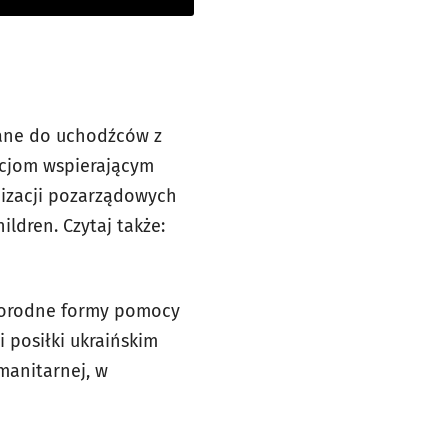
wane do uchodźców z
acjom wspierającym
nizacji pozarządowych
ildren. Czytaj także:
żnorodne formy pomocy
 posiłki ukraińskim
manitarnej, w