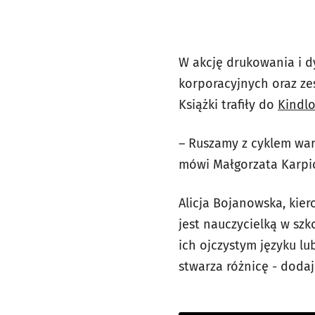
W akcję drukowania i d
korporacyjnych oraz ze
Książki trafiły do
Kindlo
– Ruszamy z cyklem wars
mówi Małgorzata Karpic
Alicja Bojanowska, kie
jest nauczycielką w szk
ich ojczystym języku lu
stwarza różnicę - doda