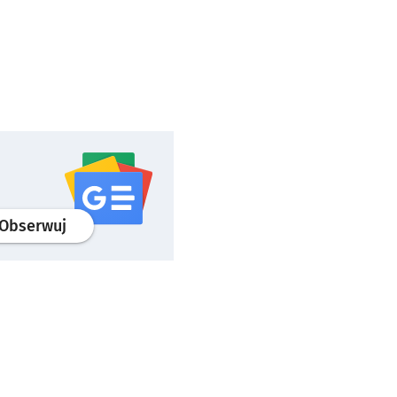
profil
google news
serwisu wroclaw.pl
Obserwuj