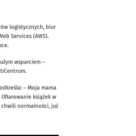
ów logistycznych, biur
Web Services (AWS).
sce.
 dużym wsparciem –
ltiCentrum.
podkreśla: – Moja mama
. Ofiarowanie książek w
 chwili normalności, już