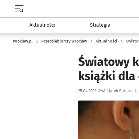
Menu główne portalu wroclaw.pl
Aktualności
Strategia
wroclaw.pl
Przedsiębiorczy Wrocław
Aktualności
Świato
Światowy k
książki dla
Data publikacji:
Autor:
25.04.2022 12:41 |
Jarek Ratajczak
Kliknij, aby powiększyć