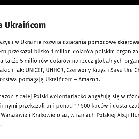
 Ukraińcom
yzysu w Ukrainie rozwija działania pomocowe skiero
ern przekazał blisko 1 milion dolarów polskim organiz
a także 5 milionów dolarów na rzecz globalnych orga
takich jak: UNICEF, UNHCR, Czerwony Krzyż i Save the Ch
iorstwa pomagają Ukraińcom – Amazon
.
azon z całej Polski wolontariacko angażują się w ró
nnymi przekazali oni ponad 17 500 koców i dostarczali
arszawie i Krakowie oraz, w ramach Polskiej Akcji Hu
.