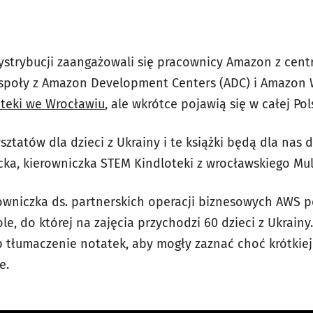
ystrybucji zaangażowali się pracownicy Amazon z centr
społy z Amazon Development Centers (ADC) i Amazon 
teki we Wrocławiu
, ale wkrótce pojawią się w całej Pol
ztatów dla dzieci z Ukrainy i te książki będą dla nas
ka, kierowniczka STEM Kindloteki z wrocławskiego Mu
rowniczka ds. partnerskich operacji biznesowych AWS 
ole, do której na zajęcia przychodzi 60 dzieci z Ukrainy
b tłumaczenie notatek, aby mogły zaznać choć krótkiej
je.