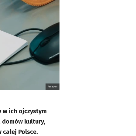
Amazon
y w ich ojczystym
c, domów kultury,
 całej Polsce.