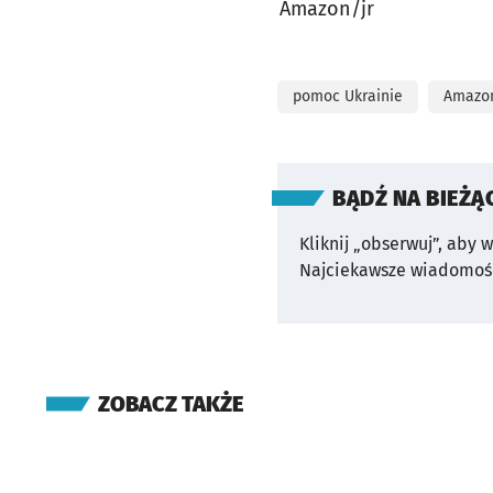
Amazon/jr
pomoc Ukrainie
Amazo
BĄDŹ NA BIEŻĄ
Kliknij „obserwuj”, aby 
Najciekawsze wiadomośc
ZOBACZ TAKŻE