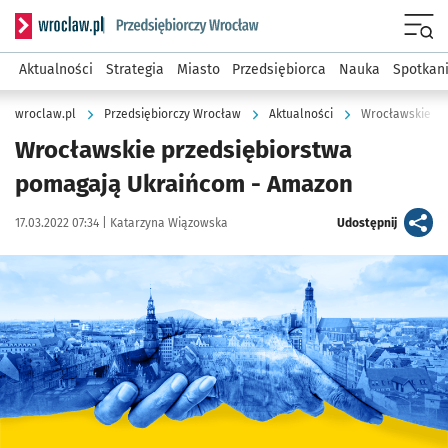
Serwis informacyjny wroclaw.pl podserwis: Strategia rozwo
Menu
Aktualności
Strategia
Miasto
Przedsiębiorca
Nauka
Spotkan
wroclaw.pl
Przedsiębiorczy Wrocław
Aktualności
Wrocławskie pr
Wrocławskie przedsiębiorstwa
pomagają Ukraińcom - Amazon
Data publikacji:
Autor:
artykuł
17.03.2022 07:34 |
Katarzyna Wiązowska
Udostępnij
Kliknij, aby powiększyć