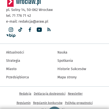
pl. Solny 14,
50-062
Wrocław
tel. 71 776 71 42
e-mail:
redakcja@araw.pl
Aktualności
Nauka
Strategia
Spotkania
Miasto
Historie Sukcesów
Przedsiębiorca
Mapa strony
Inne informacje
Redakcja
Deklaracja dostępności
Newsletter
Regulamin
Regulamin konkursów
Polityka prywatności