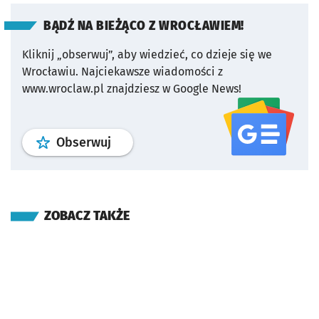
BĄDŹ NA BIEŻĄCO Z WROCŁAWIEM!
Kliknij „obserwuj”, aby wiedzieć, co dzieje się we
Wrocławiu.
Najciekawsze wiadomości z
www.wroclaw.pl znajdziesz w Google News!
profil
google news
serwisu wroclaw
Obserwuj
ZOBACZ TAKŻE