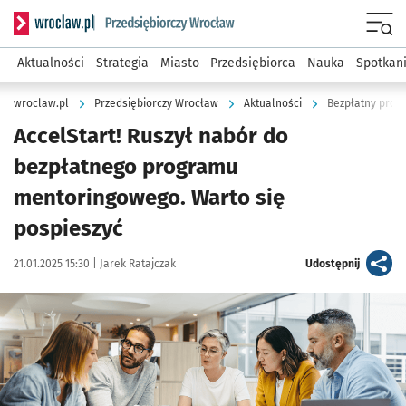
Serwis informacyjny wroclaw.pl podserwis: Strategia rozwo
Menu
Aktualności
Strategia
Miasto
Przedsiębiorca
Nauka
Spotkan
wroclaw.pl
Przedsiębiorczy Wrocław
Aktualności
Bezpłatny prog
AccelStart! Ruszył nabór do
bezpłatnego programu
mentoringowego. Warto się
pospieszyć
Data publikacji:
Autor:
artykuł
21.01.2025 15:30 |
Jarek Ratajczak
Udostępnij
Kliknij, aby zobaczyć galerię