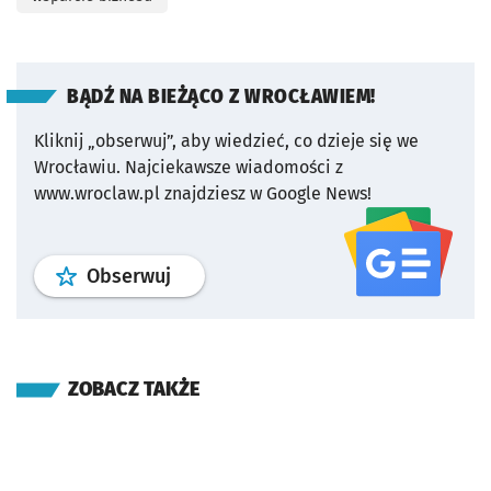
BĄDŹ NA BIEŻĄCO Z WROCŁAWIEM!
Kliknij „obserwuj”, aby wiedzieć, co dzieje się we
Wrocławiu.
Najciekawsze wiadomości z
www.wroclaw.pl znajdziesz w Google News!
profil
google news
serwisu wroclaw
Obserwuj
ZOBACZ TAKŻE