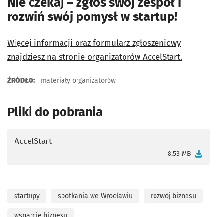
Nie czekaj – zgłoś swój zespół i
rozwiń swój pomysł w startup!
Więcej informacji oraz formularz zgłoszeniowy
znajdziesz na stronie organizatorów AccelStart.
ŹRÓDŁO:
materiały organizatorów
Pliki do pobrania
AccelStart
otworzy się w nowej karcie
8.53 MB
startupy
spotkania we Wrocławiu
rozwój biznesu
wsparcie biznesu