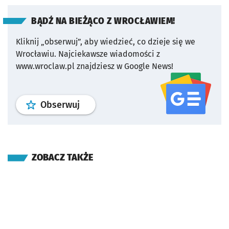
BĄDŹ NA BIEŻĄCO Z WROCŁAWIEM!
Kliknij „obserwuj”, aby wiedzieć, co dzieje się we
Wrocławiu.
Najciekawsze wiadomości z
www.wroclaw.pl znajdziesz w Google News!
profil
google news
serwisu wroclaw
Obserwuj
ZOBACZ TAKŻE