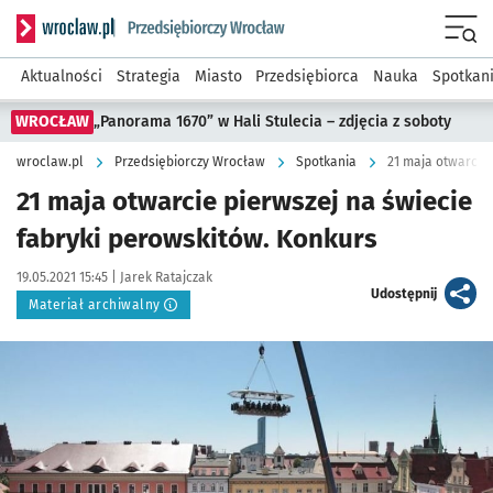
Serwis informacyjny wroclaw.pl podserwis: Strategia rozwo
Menu
Aktualności
Strategia
Miasto
Przedsiębiorca
Nauka
Spotkan
WROCŁAW
„Panorama 1670” w Hali Stulecia – zdjęcia z soboty
wroclaw.pl
Przedsiębiorczy Wrocław
Spotkania
21 maja otwarcie
21 maja otwarcie pierwszej na świecie
fabryki perowskitów. Konkurs
Data publikacji:
Autor:
19.05.2021 15:45 |
Jarek Ratajczak
artykuł
Udostępnij
Materiał archiwalny
Kliknij, aby powiększyć