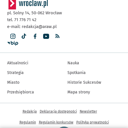
pl. Solny 14,
50-062
Wrocław
tel. 71 776 71 42
e-mail:
redakcja@araw.pl
Aktualności
Nauka
Strategia
Spotkania
Miasto
Historie Sukcesów
Przedsiębiorca
Mapa strony
Inne informacje
Redakcja
Deklaracja dostępności
Newsletter
Regulamin
Regulamin konkursów
Polityka prywatności