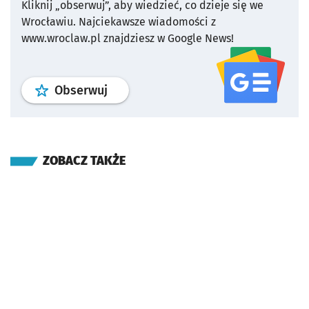
Kliknij „obserwuj”, aby wiedzieć, co dzieje się we
Wrocławiu.
Najciekawsze wiadomości z
www.wroclaw.pl znajdziesz w Google News!
profil
google news
serwisu wroclaw
Obserwuj
ZOBACZ TAKŻE