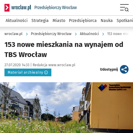
Serwis informacyjny wroclaw.pl podserwis: Strategia rozwo
Menu
Aktualności
Strategia
Miasto
Przedsiębiorca
Nauka
Spotkan
wroclaw.pl
Przedsiębiorczy Wrocław
Aktualności
153 nowe miesz
153 nowe mieszkania na wynajem od
TBS Wrocław
Data publikacji:
Autor:
27.07.2020 14:33 |
Redakcja www.wroclaw.pl
artykuł
Udostępnij
Materiał archiwalny
Kliknij, aby powiększyć