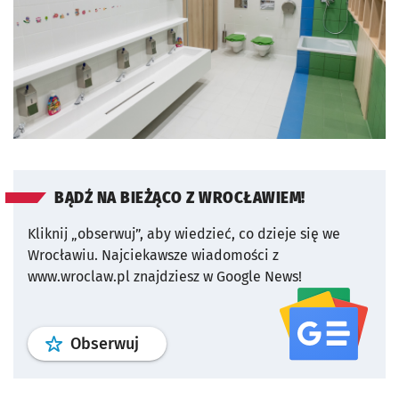
BĄDŹ NA BIEŻĄCO Z WROCŁAWIEM!
Kliknij „obserwuj”, aby wiedzieć, co dzieje się we
Wrocławiu.
Najciekawsze wiadomości z
www.wroclaw.pl znajdziesz w Google News!
profil
google news
serwisu wroclaw
Obserwuj