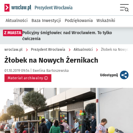
Serwis informacyjny wroclaw.pl podserwis: Prezydent Wroc
Menu
Aktualności
Baza Inwestycji
Podziękowania
Wskaźniki
Z MIASTA
Policyjny śmigłowiec nad Wrocławiem. To tylko
ćwiczenia
wroclaw.pl
Prezydent Wrocławia
Aktualności
Żłobek na Nowych 
Żłobek na Nowych Żernikach
Data publikacji:
Autor:
01.10.2019 09:54 |
Ewelina Bartoszewska
artykuł
Udostępnij
Materiał archiwalny
Kliknij, aby powiększyć