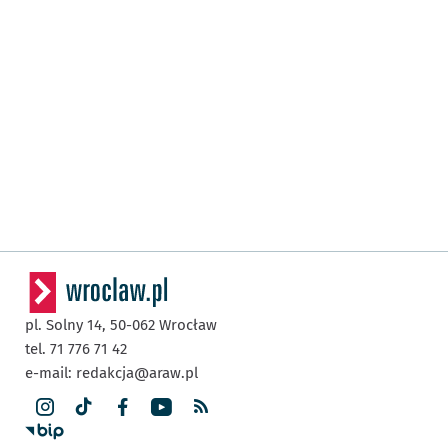
pl. Solny 14,
50-062
Wrocław
tel. 71 776 71 42
e-mail:
redakcja@araw.pl