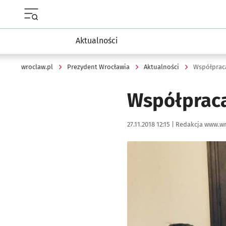
Menu główne portalu wroclaw.pl
Aktualności
wroclaw.pl
Prezydent Wrocławia
Aktualności
Współprac
Współprac
Data publikacji:
Autor:
27.11.2018 12:15 |
Redakcja www.wr
Kliknij, aby powiększyć