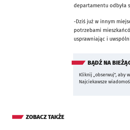
departamentu odbyła s
-Dziś już w innym miej
potrzebami mieszkańcó
usprawniając i uwspóln
BĄDŹ NA BIEŻĄ
Kliknij „obserwuj”, aby 
Najciekawsze wiadomośc
ZOBACZ TAKŻE