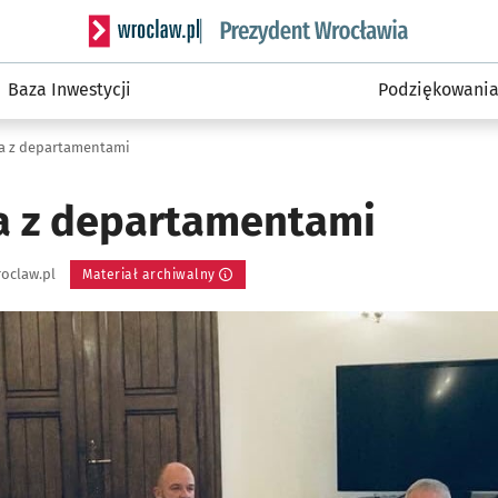
Serwis informacyjny wroclaw.pl podserwis: Prezyd
Baza Inwestycji
Podziękowani
a z departamentami
a z departamentami
oclaw.pl
Materiał archiwalny