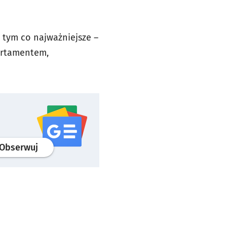
 tym co najważniejsze –
artamentem,
profil
google news
serwisu wroclaw.pl
Obserwuj