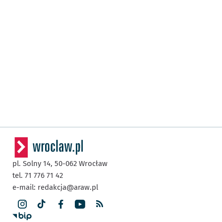
pl. Solny 14,
50-062
Wrocław
tel. 71 776 71 42
e-mail:
redakcja@araw.pl