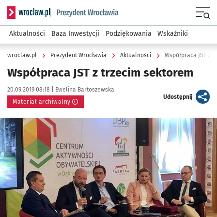
Serwis informacyjny wroclaw.pl podserwis: Prezydent Wroc
Menu
Aktualności
Baza Inwestycji
Podziękowania
Wskaźniki
wroclaw.pl
Prezydent Wrocławia
Aktualności
Współpraca JST z t
Współpraca JST z trzecim sektorem
Data publikacji:
Autor:
20.09.2019 08:18 |
Ewelina Bartoszewska
artykuł
Udostępnij
Materiał archiwalny
Kliknij, aby powiększyć