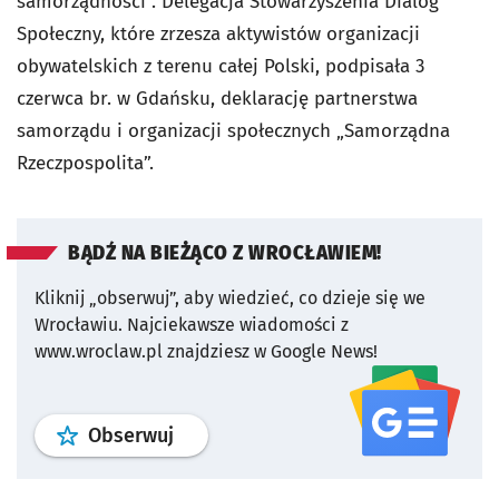
samorządności". Delegacja Stowarzyszenia Dialog
Społeczny, które zrzesza aktywistów organizacji
obywatelskich z terenu całej Polski, podpisała 3
czerwca br. w Gdańsku, deklarację partnerstwa
samorządu i organizacji społecznych „Samorządna
Rzeczpospolita”.
BĄDŹ NA BIEŻĄCO Z WROCŁAWIEM!
Kliknij „obserwuj”, aby wiedzieć, co dzieje się we
Wrocławiu.
Najciekawsze wiadomości z
www.wroclaw.pl znajdziesz w Google News!
profil
google news
serwisu wroclaw
Obserwuj