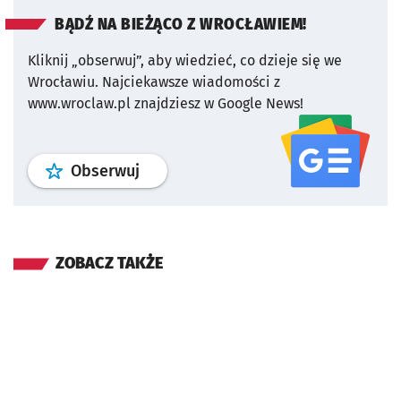
BĄDŹ NA BIEŻĄCO Z WROCŁAWIEM!
Kliknij „obserwuj”, aby wiedzieć, co dzieje się we
Wrocławiu.
Najciekawsze wiadomości z
www.wroclaw.pl znajdziesz w Google News!
profil
google news
serwisu wroclaw
Obserwuj
ZOBACZ TAKŻE