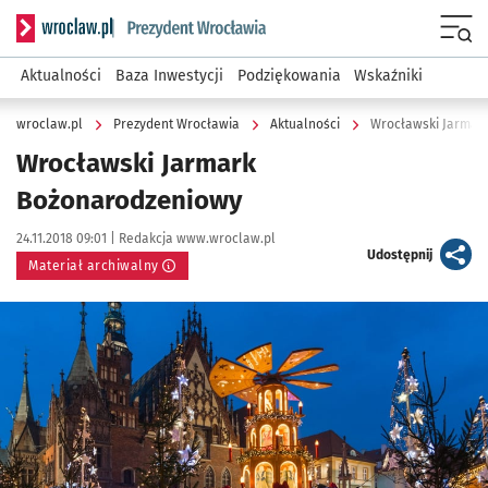
Serwis informacyjny wroclaw.pl podserwis: Prezydent Wroc
Menu
Aktualności
Baza Inwestycji
Podziękowania
Wskaźniki
wroclaw.pl
Prezydent Wrocławia
Aktualności
Wrocławski Jarmar
Wrocławski Jarmark
Bożonarodzeniowy
Data publikacji:
Autor:
24.11.2018 09:01 |
Redakcja www.wroclaw.pl
artykuł
Udostępnij
Materiał archiwalny
Kliknij, aby powiększyć