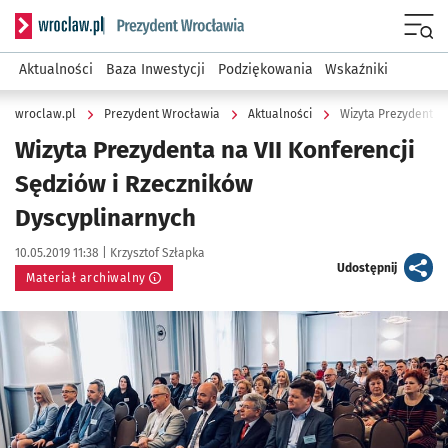
Serwis informacyjny wroclaw.pl podserwis: Prezydent Wroc
Menu
Aktualności
Baza Inwestycji
Podziękowania
Wskaźniki
wroclaw.pl
Prezydent Wrocławia
Aktualności
Wizyta Prezydenta n
Wizyta Prezydenta na VII Konferencji
Sędziów i Rzeczników
Dyscyplinarnych
Data publikacji:
Autor:
10.05.2019 11:38 |
Krzysztof Szłapka
artykuł
Udostępnij
Materiał archiwalny
Kliknij, aby powiększyć