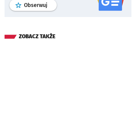
profil
google news
serwisu wroclaw
Obserwuj
ZOBACZ TAKŻE