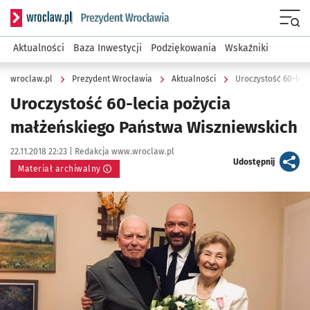
Serwis informacyjny wroclaw.pl podserwis: Prezydent Wroc
Menu
Aktualności
Baza Inwestycji
Podziękowania
Wskaźniki
wroclaw.pl
Prezydent Wrocławia
Aktualności
Uroczystość 60-lec
Uroczystość 60-lecia pożycia
małżeńskiego Państwa Wiszniewskich
Data publikacji:
Autor:
22.11.2018 22:23 |
Redakcja www.wroclaw.pl
artykuł
Udostępnij
Materiał archiwalny
Kliknij, aby powiększyć