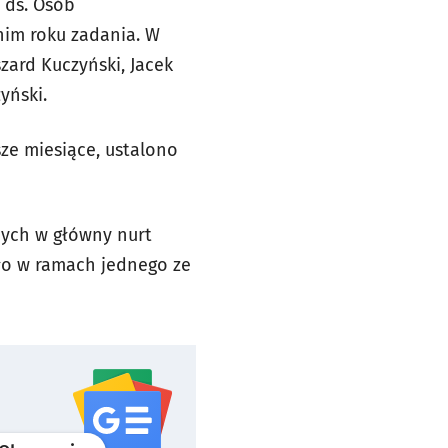
 ds. Osób
nim roku zadania. W
zard Kuczyński, Jacek
yński.
ze miesiące, ustalono
nych w główny nurt
ało w ramach jednego ze