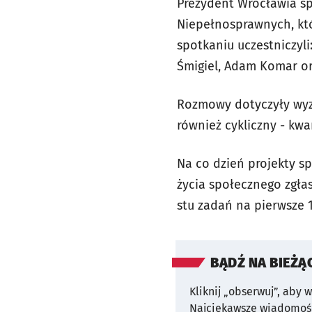
Prezydent Wrocławia sp
Niepełnosprawnych, któ
spotkaniu uczestniczyli
Śmigiel, Adam Komar ora
Rozmowy dotyczyły wyzw
również cykliczny - kw
Na co dzień projekty s
życia społecznego zgła
stu zadań na pierwsze 
BĄDŹ NA BIEŻĄ
Kliknij „obserwuj”, aby 
Najciekawsze wiadomośc