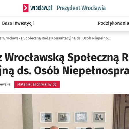
Serwis informacyjny wroclaw.pl podserwis: Prezyd
Baza Inwestycji
Podziękowani
Spotkanie z Wrocławską Społeczną Radą Konsultacyjną ds. Osób Niepełnosprawnych
z Wrocławską Społeczną 
jną ds. Osób Niepełnospr
zewska
Materiał archiwalny