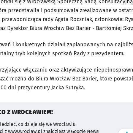
otkał się z Wrocławską Społeczną Radą Konsultacyjną
ra przedstawiła i podsumowała zrealizowane w ostat
: przewodnicząca rady Agata Roczniak, członkowie: Rys
z Dyrektor Biura Wrocław Bez Barier - Bartłomiej Skrz
ań i konkretnych działań zaplanowanych na najbliżs
artalny tryb kolejnych spotkań Rady z prezydentem.
przyjające włączaniu oraz aktywizujące niepełnospraw
szać można do Biura Wrocław Bez Barier, które powst
100 dni prezydentury Jacka Sutryka.
CO Z WROCŁAWIEM!
wiedzieć, co dzieje się we Wrocławiu.
i z www.wroclaw.pl znajdziesz w Google News!