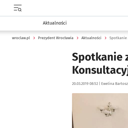
Menu główne portalu wroclaw.pl
Aktualności
wroclaw.pl
Prezydent Wrocławia
Aktualności
Spotkanie 
Konsultacy
Data publikacji:
Autor:
20.03.2019 08:52 |
Ewelina Bartos
Kliknij, aby powiększyć